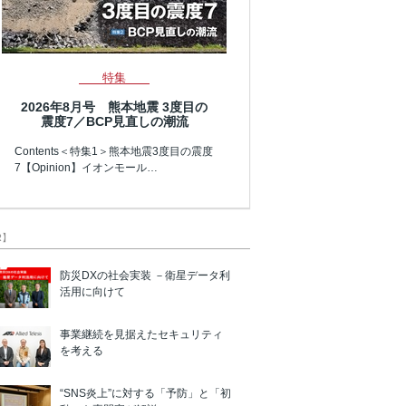
特集
2026年8月号 熊本地震 3度目の
震度7／BCP見直しの潮流
Contents＜特集1＞熊本地震3度目の震度
7【Opinion】イオンモール…
R】
防災DXの社会実装 －衛星データ利
活用に向けて
事業継続を見据えたセキュリティ
を考える
“SNS炎上”に対する「予防」と「初