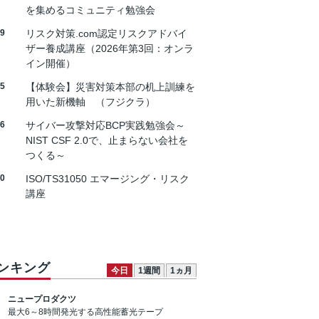
を集めるコミュニティ勉強会
19
リスク対策.com認定リスクアドバイ
ザー養成講座（2026年第3回：オンラ
イン開催）
25
【体験会】災害対策本部の机上訓練を
用いた新機軸 （フジクラ）
26
サイバー攻撃対応BCP実践勉強会～
NIST CSF 2.0で、止まらない会社を
つくる～
30
ISO/TS31050 エマージング・リスク
講座
ンキング
今日
1週間
1ヵ月
ニュープロダクツ
最大6～8時間発光する高性能蓄光テープ