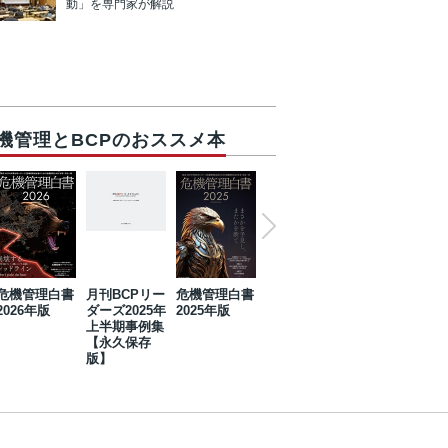
動」を専門家が解説
機管理とBCPのおススメ本
危機管理白書
月刊BCPリー
危機管理白書
2023年防災・
危機管理白書
2026年版
ダーズ2025年
2025年版
BCP・リスク
2024年版
上半期事例集
マネジメント
【永久保存
事例集【永久
版】
保存版】