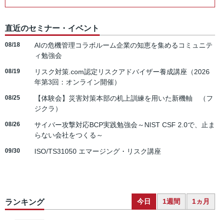
直近のセミナー・イベント
08/18
AIの危機管理コラボルーム企業の知恵を集めるコミュニテ
ィ勉強会
08/19
リスク対策.com認定リスクアドバイザー養成講座（2026
年第3回：オンライン開催）
08/25
【体験会】災害対策本部の机上訓練を用いた新機軸 （フ
ジクラ）
08/26
サイバー攻撃対応BCP実践勉強会～NIST CSF 2.0で、止ま
らない会社をつくる～
09/30
ISO/TS31050 エマージング・リスク講座
今日
1週間
1ヵ月
ランキング