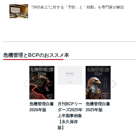
“SNS炎上”に対する「予防」と「初動」を専門家が解説
危機管理とBCPのおススメ本
危機管理白書
月刊BCPリー
危機管理白書
2023年防災・
2026年版
ダーズ2025年
2025年版
BCP・リスク
上半期事例集
マネジメント
【永久保存
事例集【永久
版】
保存版】