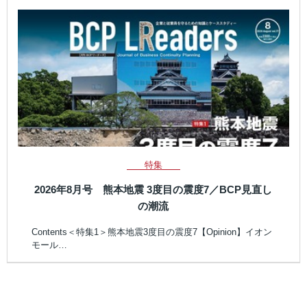
特集
2026年8月号 熊本地震 3度目の震度7／BCP見直し
の潮流
Contents＜特集1＞熊本地震3度目の震度7【Opinion】イオン
モール…