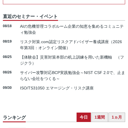
直近のセミナー・イベント
08/18
AIの危機管理コラボルーム企業の知恵を集めるコミュニテ
ィ勉強会
08/19
リスク対策.com認定リスクアドバイザー養成講座（2026
年第3回：オンライン開催）
08/25
【体験会】災害対策本部の机上訓練を用いた新機軸 （フ
ジクラ）
08/26
サイバー攻撃対応BCP実践勉強会～NIST CSF 2.0で、止ま
らない会社をつくる～
09/30
ISO/TS31050 エマージング・リスク講座
今日
1週間
1ヵ月
ランキング