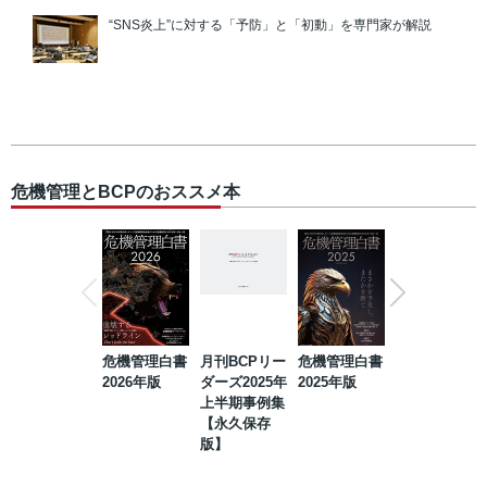
“SNS炎上”に対する「予防」と「初動」を専門家が解説
危機管理とBCPのおススメ本
危機管理白書
月刊BCPリー
危機管理白書
2023年防災・
2026年版
ダーズ2025年
2025年版
BCP・リスク
上半期事例集
マネジメント
【永久保存
事例集【永久
版】
保存版】