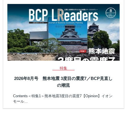
特集
2026年8月号 熊本地震 3度目の震度7／BCP見直し
の潮流
Contents＜特集1＞熊本地震3度目の震度7【Opinion】イオン
モール…