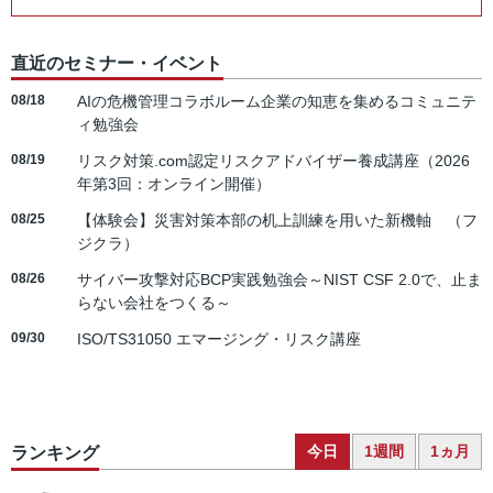
直近のセミナー・イベント
08/18
AIの危機管理コラボルーム企業の知恵を集めるコミュニテ
ィ勉強会
08/19
リスク対策.com認定リスクアドバイザー養成講座（2026
年第3回：オンライン開催）
08/25
【体験会】災害対策本部の机上訓練を用いた新機軸 （フ
ジクラ）
08/26
サイバー攻撃対応BCP実践勉強会～NIST CSF 2.0で、止ま
らない会社をつくる～
09/30
ISO/TS31050 エマージング・リスク講座
今日
1週間
1ヵ月
ランキング