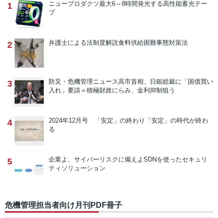
ニュープロダクツ
最大6～8時間発光する高性能蓄光テー
1
プ
弁護士による法制度解説
食料供給困難事態対策法
2
防災・危機管理ニュース
高市首相、日銀総裁に「国債買い
3
入れ」要請＝積極財政にらみ、金利抑制狙う
2024年12月号 「安定」の終わり
「安定」の時代が終わ
4
る
企業よ、サイバーリスクに備えよ
SDNを使ったセキュリ
5
ティソリューション
危機管理担当者向け月刊PDF冊子