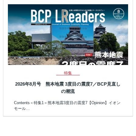
特集
2026年8月号 熊本地震 3度目の震度7／BCP見直し
の潮流
Contents＜特集1＞熊本地震3度目の震度7【Opinion】イオン
モール…