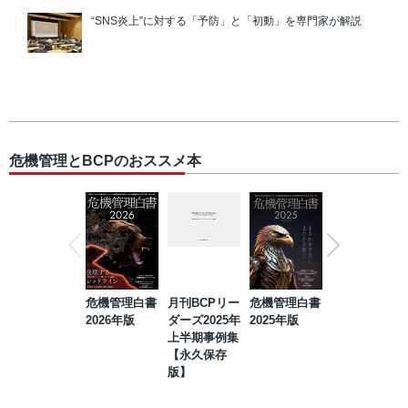
“SNS炎上”に対する「予防」と「初動」を専門家が解説
危機管理とBCPのおススメ本
危機管理白書
月刊BCPリー
危機管理白書
2023年防災・
2026年版
ダーズ2025年
2025年版
BCP・リスク
上半期事例集
マネジメント
【永久保存
事例集【永久
版】
保存版】