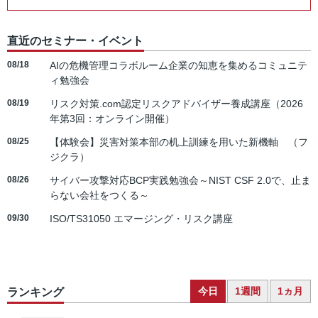
直近のセミナー・イベント
08/18
AIの危機管理コラボルーム企業の知恵を集めるコミュニテ
ィ勉強会
08/19
リスク対策.com認定リスクアドバイザー養成講座（2026
年第3回：オンライン開催）
08/25
【体験会】災害対策本部の机上訓練を用いた新機軸 （フ
ジクラ）
08/26
サイバー攻撃対応BCP実践勉強会～NIST CSF 2.0で、止ま
らない会社をつくる～
09/30
ISO/TS31050 エマージング・リスク講座
今日
1週間
1ヵ月
ランキング