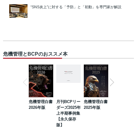
“SNS炎上”に対する「予防」と「初動」を専門家が解説
危機管理とBCPのおススメ本
危機管理白書
月刊BCPリー
危機管理白書
2023年防災・
2026年版
ダーズ2025年
2025年版
BCP・リスク
上半期事例集
マネジメント
【永久保存
事例集【永久
版】
保存版】