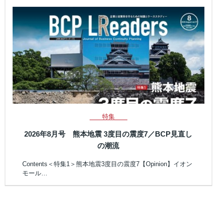
特集
2026年8月号 熊本地震 3度目の震度7／BCP見直し
の潮流
Contents＜特集1＞熊本地震3度目の震度7【Opinion】イオン
モール…