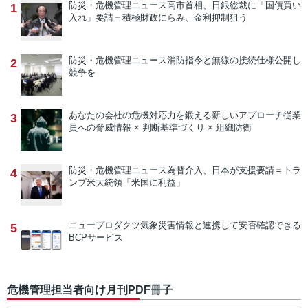
防災・危機管理ニュース
高市首相、日銀総裁に「国債買い
1
入れ」要請＝積極財政にらみ、金利抑制狙う
防災・危機管理ニュース
消防指令と無線の接続仕様公開し
2
競争を
あなたの会社の危機対応力を鍛える新しいアプローチ
従業
3
員への脅威情報 × 判断基準づくり × 組織防衛
防災・危機管理ニュース
為替介入、日本が支援要請＝トラ
4
ンプ米大統領「米国に利益」
ニュープロダクツ
気象災害情報と連携して安否確認できる
5
BCPサービス
危機管理担当者向け月刊PDF冊子