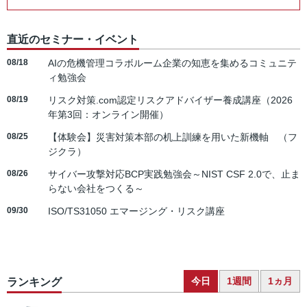
直近のセミナー・イベント
08/18
AIの危機管理コラボルーム企業の知恵を集めるコミュニテ
ィ勉強会
08/19
リスク対策.com認定リスクアドバイザー養成講座（2026
年第3回：オンライン開催）
08/25
【体験会】災害対策本部の机上訓練を用いた新機軸 （フ
ジクラ）
08/26
サイバー攻撃対応BCP実践勉強会～NIST CSF 2.0で、止ま
らない会社をつくる～
09/30
ISO/TS31050 エマージング・リスク講座
今日
1週間
1ヵ月
ランキング