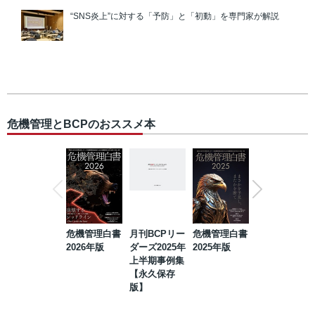
“SNS炎上”に対する「予防」と「初動」を専門家が解説
危機管理とBCPのおススメ本
危機管理白書
月刊BCPリー
危機管理白書
2023年防災・
2026年版
ダーズ2025年
2025年版
BCP・リスク
上半期事例集
マネジメント
【永久保存
事例集【永久
版】
保存版】