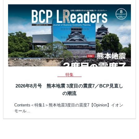
特集
2026年8月号 熊本地震 3度目の震度7／BCP見直し
の潮流
Contents＜特集1＞熊本地震3度目の震度7【Opinion】イオン
モール…