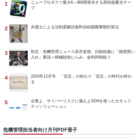
ニュープロダクツ
最大6～8時間発光する高性能蓄光テー
1
プ
弁護士による法制度解説
食料供給困難事態対策法
2
防災・危機管理ニュース
高市首相、日銀総裁に「国債買い
3
入れ」要請＝積極財政にらみ、金利抑制狙う
2024年12月号 「安定」の終わり
「安定」の時代が終わ
4
る
企業よ、サイバーリスクに備えよ
SDNを使ったセキュリ
5
ティソリューション
危機管理担当者向け月刊PDF冊子