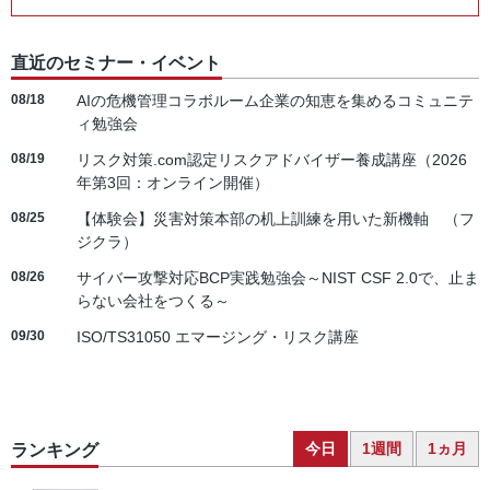
直近のセミナー・イベント
08/18
AIの危機管理コラボルーム企業の知恵を集めるコミュニテ
ィ勉強会
08/19
リスク対策.com認定リスクアドバイザー養成講座（2026
年第3回：オンライン開催）
08/25
【体験会】災害対策本部の机上訓練を用いた新機軸 （フ
ジクラ）
08/26
サイバー攻撃対応BCP実践勉強会～NIST CSF 2.0で、止ま
らない会社をつくる～
09/30
ISO/TS31050 エマージング・リスク講座
今日
1週間
1ヵ月
ランキング