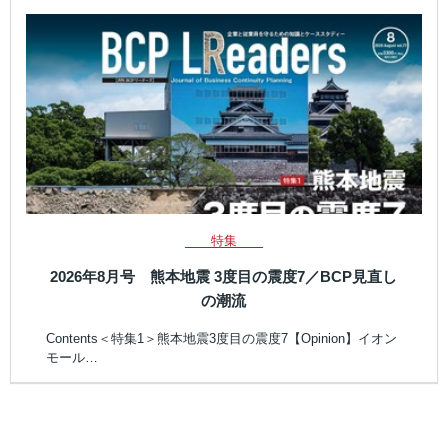
特集
2026年8月号 熊本地震 3度目の震度7／BCP見直し
の潮流
Contents＜特集1＞熊本地震3度目の震度7【Opinion】イオン
モール…