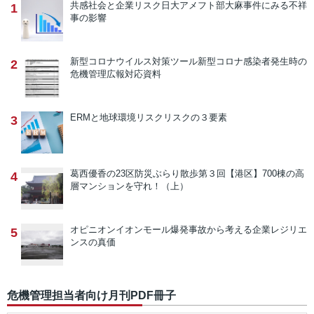
共感社会と企業リスク
日大アメフト部大麻事件にみる不祥
1
事の影響
新型コロナウイルス対策ツール
新型コロナ感染者発生時の
2
危機管理広報対応資料
ERMと地球環境リスク
リスクの３要素
3
葛西優香の23区防災ぶらり散歩
第３回【港区】700棟の高
4
層マンションを守れ！（上）
オピニオン
イオンモール爆発事故から考える企業レジリエ
5
ンスの真価
危機管理担当者向け月刊PDF冊子