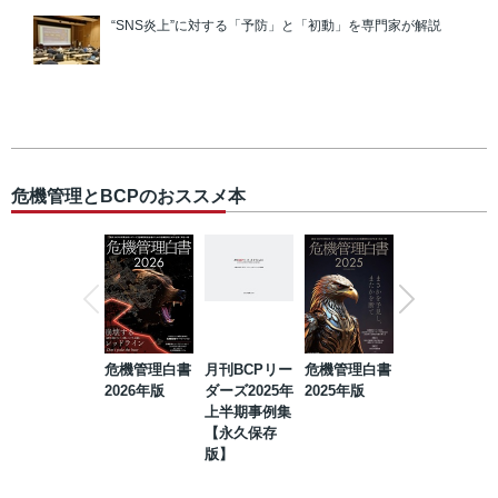
“SNS炎上”に対する「予防」と「初動」を専門家が解説
危機管理とBCPのおススメ本
危機管理白書
月刊BCPリー
危機管理白書
2023年防災・
2026年版
ダーズ2025年
2025年版
BCP・リスク
上半期事例集
マネジメント
【永久保存
事例集【永久
版】
保存版】