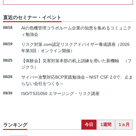
直近のセミナー・イベント
08/18
AIの危機管理コラボルーム企業の知恵を集めるコミュニテ
ィ勉強会
08/19
リスク対策.com認定リスクアドバイザー養成講座（2026
年第3回：オンライン開催）
08/25
【体験会】災害対策本部の机上訓練を用いた新機軸 （フ
ジクラ）
08/26
サイバー攻撃対応BCP実践勉強会～NIST CSF 2.0で、止ま
らない会社をつくる～
09/30
ISO/TS31050 エマージング・リスク講座
今日
1週間
1ヵ月
ランキング