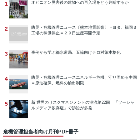
オピニオン
災害後の建物への再入場をどう判断するか
1
防災・危機管理ニュース
〔熊本地震影響〕トヨタ、福岡３
2
工場の稼働停止＝２９日生産再開予定
事例から学ぶ
都水道局、五輪向けテロ対策本格化
3
防災・危機管理ニュース
エネルギー危機、守り固める中国
4
＝原油確保、燃料の輸出制限
新 世界のリスクマネジメントの潮流
第22回 「ソーシャ
5
ルメディア依存症」で訴訟が多発
危機管理担当者向け月刊PDF冊子