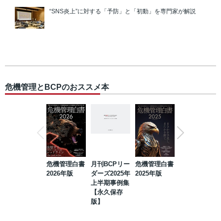
“SNS炎上”に対する「予防」と「初動」を専門家が解説
危機管理とBCPのおススメ本
危機管理白書
月刊BCPリー
危機管理白書
2023年防災・
2026年版
ダーズ2025年
2025年版
BCP・リスク
上半期事例集
マネジメント
【永久保存
事例集【永久
版】
保存版】