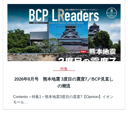
特集
2026年8月号 熊本地震 3度目の震度7／BCP見直し
の潮流
Contents＜特集1＞熊本地震3度目の震度7【Opinion】イオン
モール…