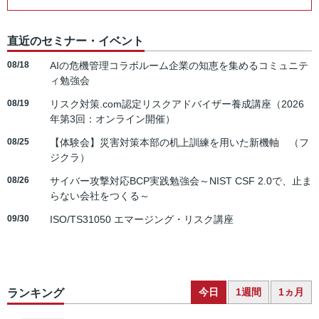
直近のセミナー・イベント
08/18
AIの危機管理コラボルーム企業の知恵を集めるコミュニテ
ィ勉強会
08/19
リスク対策.com認定リスクアドバイザー養成講座（2026
年第3回：オンライン開催）
08/25
【体験会】災害対策本部の机上訓練を用いた新機軸 （フ
ジクラ）
08/26
サイバー攻撃対応BCP実践勉強会～NIST CSF 2.0で、止ま
らない会社をつくる～
09/30
ISO/TS31050 エマージング・リスク講座
今日
1週間
1ヵ月
ランキング