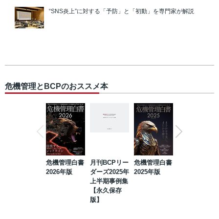
“SNS炎上”に対する「予防」と「初動」を専門家が解説
危機管理とBCPのおススメ本
危機管理白書
月刊BCPリー
危機管理白書
2023年防災・
2026年版
ダーズ2025年
2025年版
BCP・リスク
上半期事例集
マネジメント
【永久保存
事例集【永久
版】
保存版】