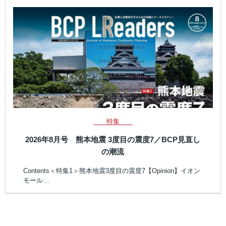
特集
2026年8月号 熊本地震 3度目の震度7／BCP見直し
の潮流
Contents＜特集1＞熊本地震3度目の震度7【Opinion】イオン
モール…