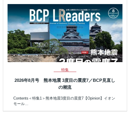
特集
2026年8月号 熊本地震 3度目の震度7／BCP見直し
の潮流
Contents＜特集1＞熊本地震3度目の震度7【Opinion】イオン
モール…