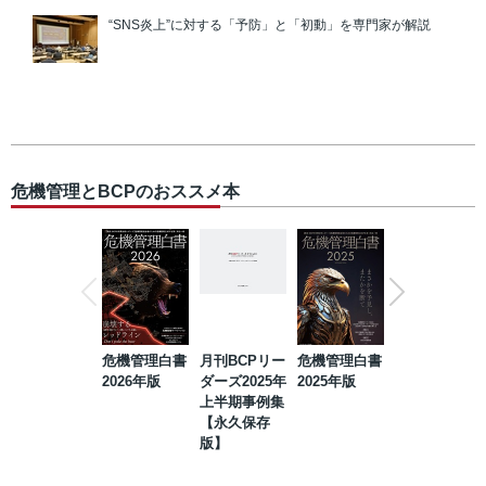
“SNS炎上”に対する「予防」と「初動」を専門家が解説
危機管理とBCPのおススメ本
危機管理白書
月刊BCPリー
危機管理白書
2023年防災・
2026年版
ダーズ2025年
2025年版
BCP・リスク
上半期事例集
マネジメント
【永久保存
事例集【永久
版】
保存版】