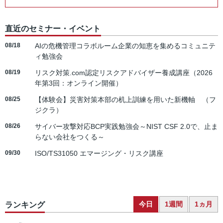
直近のセミナー・イベント
08/18
AIの危機管理コラボルーム企業の知恵を集めるコミュニテ
ィ勉強会
08/19
リスク対策.com認定リスクアドバイザー養成講座（2026
年第3回：オンライン開催）
08/25
【体験会】災害対策本部の机上訓練を用いた新機軸 （フ
ジクラ）
08/26
サイバー攻撃対応BCP実践勉強会～NIST CSF 2.0で、止ま
らない会社をつくる～
09/30
ISO/TS31050 エマージング・リスク講座
今日
1週間
1ヵ月
ランキング