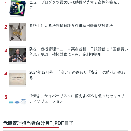
ニュープロダクツ
最大6～8時間発光する高性能蓄光テー
1
プ
弁護士による法制度解説
食料供給困難事態対策法
2
防災・危機管理ニュース
高市首相、日銀総裁に「国債買い
3
入れ」要請＝積極財政にらみ、金利抑制狙う
2024年12月号 「安定」の終わり
「安定」の時代が終わ
4
る
企業よ、サイバーリスクに備えよ
SDNを使ったセキュリ
5
ティソリューション
危機管理担当者向け月刊PDF冊子