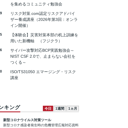
を集めるコミュニティ勉強会
19
リスク対策.com認定リスクアドバイ
ザー養成講座（2026年第3回：オンラ
イン開催）
25
【体験会】災害対策本部の机上訓練を
用いた新機軸 （フジクラ）
26
サイバー攻撃対応BCP実践勉強会～
NIST CSF 2.0で、止まらない会社を
つくる～
30
ISO/TS31050 エマージング・リスク
講座
ンキング
今日
1週間
1ヵ月
新型コロナウイルス対策ツール
新型コロナ感染者発生時の危機管理広報対応資料