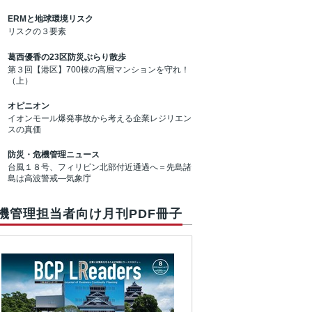
ERMと地球環境リスク
リスクの３要素
葛西優香の23区防災ぶらり散歩
第３回【港区】700棟の高層マンションを守れ！
（上）
オピニオン
イオンモール爆発事故から考える企業レジリエン
スの真価
防災・危機管理ニュース
台風１８号、フィリピン北部付近通過へ＝先島諸
島は高波警戒―気象庁
機管理担当者向け月刊PDF冊子