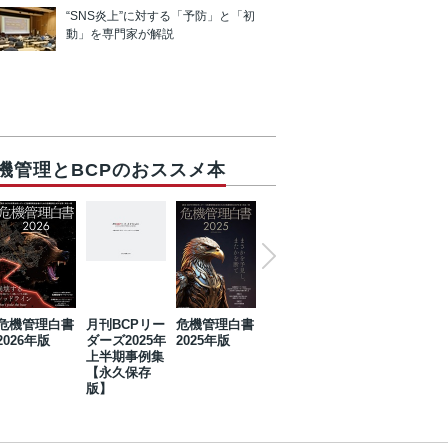
“SNS炎上”に対する「予防」と「初
動」を専門家が解説
機管理とBCPのおススメ本
危機管理白書
月刊BCPリー
危機管理白書
2023年防災・
危機管理白書
2026年版
ダーズ2025年
2025年版
BCP・リスク
2024年版
上半期事例集
マネジメント
【永久保存
事例集【永久
版】
保存版】