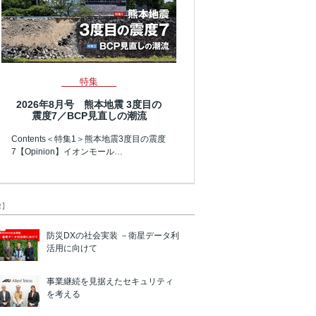
特集
2026年8月号 熊本地震 3度目の
震度7／BCP見直しの潮流
Contents＜特集1＞熊本地震3度目の震度
7【Opinion】イオンモール…
R】
防災DXの社会実装 －衛星データ利
活用に向けて
事業継続を見据えたセキュリティ
を考える