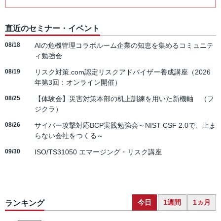
直近のセミナー・イベント
08/18
AIの危機管理コラボルーム企業の知恵を集めるコミュニテ
ィ勉強会
08/19
リスク対策.com認定リスクアドバイザー養成講座（2026
年第3回：オンライン開催）
08/25
【体験会】災害対策本部の机上訓練を用いた新機軸 （フ
ジクラ）
08/26
サイバー攻撃対応BCP実践勉強会～NIST CSF 2.0で、止ま
らない会社をつくる～
09/30
ISO/TS31050 エマージング・リスク講座
今日
1週間
1ヵ月
ランキング