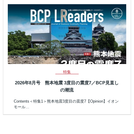
特集
2026年8月号 熊本地震 3度目の震度7／BCP見直し
の潮流
Contents＜特集1＞熊本地震3度目の震度7【Opinion】イオン
モール…