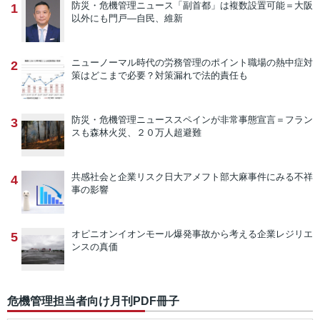
防災・危機管理ニュース
「副首都」は複数設置可能＝大阪
1
以外にも門戸―自民、維新
ニューノーマル時代の労務管理のポイント
職場の熱中症対
2
策はどこまで必要？対策漏れで法的責任も
防災・危機管理ニュース
スペインが非常事態宣言＝フラン
3
スも森林火災、２０万人超避難
共感社会と企業リスク
日大アメフト部大麻事件にみる不祥
4
事の影響
オピニオン
イオンモール爆発事故から考える企業レジリエ
5
ンスの真価
危機管理担当者向け月刊PDF冊子