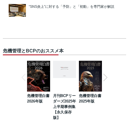
“SNS炎上”に対する「予防」と「初動」を専門家が解説
危機管理とBCPのおススメ本
危機管理白書
月刊BCPリー
危機管理白書
2023年防災・
2026年版
ダーズ2025年
2025年版
BCP・リスク
上半期事例集
マネジメント
【永久保存
事例集【永久
版】
保存版】