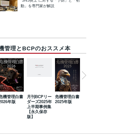
“SNS炎上”に対する「予防」と「初
動」を専門家が解説
機管理とBCPのおススメ本
危機管理白書
月刊BCPリー
危機管理白書
2023年防災・
危機管理白書
2026年版
ダーズ2025年
2025年版
BCP・リスク
2024年版
上半期事例集
マネジメント
【永久保存
事例集【永久
版】
保存版】