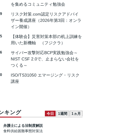
を集めるコミュニティ勉強会
19
リスク対策.com認定リスクアドバイ
ザー養成講座（2026年第3回：オンラ
イン開催）
25
【体験会】災害対策本部の机上訓練を
用いた新機軸 （フジクラ）
26
サイバー攻撃対応BCP実践勉強会～
NIST CSF 2.0で、止まらない会社を
つくる～
30
ISO/TS31050 エマージング・リスク
講座
ンキング
今日
1週間
1ヵ月
弁護士による法制度解説
食料供給困難事態対策法