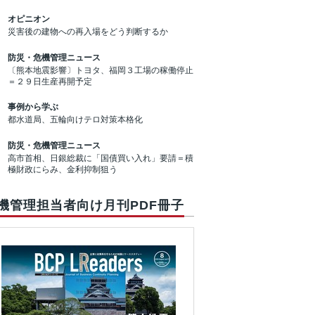
オピニオン
災害後の建物への再入場をどう判断するか
防災・危機管理ニュース
〔熊本地震影響〕トヨタ、福岡３工場の稼働停止
＝２９日生産再開予定
事例から学ぶ
都水道局、五輪向けテロ対策本格化
防災・危機管理ニュース
高市首相、日銀総裁に「国債買い入れ」要請＝積
極財政にらみ、金利抑制狙う
機管理担当者向け月刊PDF冊子