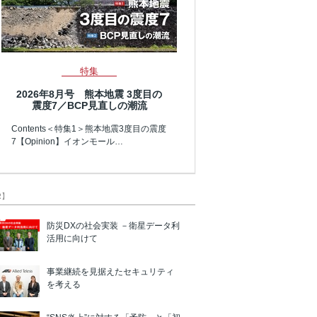
特集
2026年8月号 熊本地震 3度目の
震度7／BCP見直しの潮流
Contents＜特集1＞熊本地震3度目の震度
7【Opinion】イオンモール…
R】
防災DXの社会実装 －衛星データ利
活用に向けて
事業継続を見据えたセキュリティ
を考える