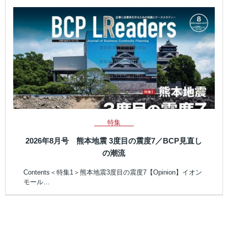
特集
2026年8月号 熊本地震 3度目の震度7／BCP見直し
の潮流
Contents＜特集1＞熊本地震3度目の震度7【Opinion】イオン
モール…