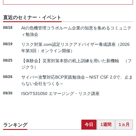
直近のセミナー・イベント
08/18
AIの危機管理コラボルーム企業の知恵を集めるコミュニテ
ィ勉強会
08/19
リスク対策.com認定リスクアドバイザー養成講座（2026
年第3回：オンライン開催）
08/25
【体験会】災害対策本部の机上訓練を用いた新機軸 （フ
ジクラ）
08/26
サイバー攻撃対応BCP実践勉強会～NIST CSF 2.0で、止ま
らない会社をつくる～
09/30
ISO/TS31050 エマージング・リスク講座
今日
1週間
1ヵ月
ランキング