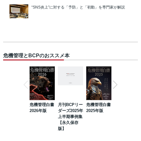
“SNS炎上”に対する「予防」と「初動」を専門家が解説
危機管理とBCPのおススメ本
危機管理白書
月刊BCPリー
危機管理白書
2023年防災・
2026年版
ダーズ2025年
2025年版
BCP・リスク
上半期事例集
マネジメント
【永久保存
事例集【永久
版】
保存版】