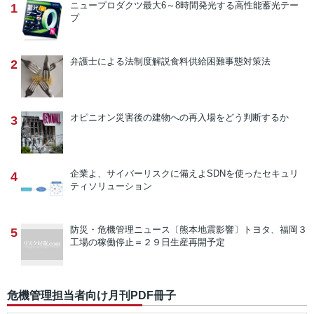
ニュープロダクツ
最大6～8時間発光する高性能蓄光テー
1
プ
弁護士による法制度解説
食料供給困難事態対策法
2
オピニオン
災害後の建物への再入場をどう判断するか
3
企業よ、サイバーリスクに備えよ
SDNを使ったセキュリ
4
ティソリューション
防災・危機管理ニュース
〔熊本地震影響〕トヨタ、福岡３
5
工場の稼働停止＝２９日生産再開予定
危機管理担当者向け月刊PDF冊子