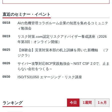
直近のセミナー・イベント
08/18
AIの危機管理コラボルーム企業の知恵を集めるコミュニテ
ィ勉強会
08/19
リスク対策.com認定リスクアドバイザー養成講座（2026
年第3回：オンライン開催）
08/25
【体験会】災害対策本部の机上訓練を用いた新機軸 （フ
ジクラ）
08/26
サイバー攻撃対応BCP実践勉強会～NIST CSF 2.0で、止ま
らない会社をつくる～
09/30
ISO/TS31050 エマージング・リスク講座
今日
1週間
1ヵ月
ランキング