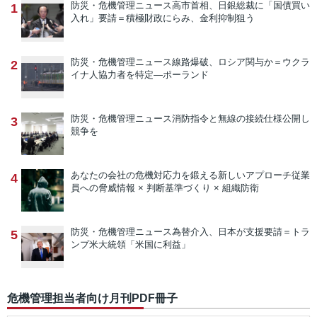
防災・危機管理ニュース
高市首相、日銀総裁に「国債買い
1
入れ」要請＝積極財政にらみ、金利抑制狙う
防災・危機管理ニュース
線路爆破、ロシア関与か＝ウクラ
2
イナ人協力者を特定―ポーランド
防災・危機管理ニュース
消防指令と無線の接続仕様公開し
3
競争を
あなたの会社の危機対応力を鍛える新しいアプローチ
従業
4
員への脅威情報 × 判断基準づくり × 組織防衛
防災・危機管理ニュース
為替介入、日本が支援要請＝トラ
5
ンプ米大統領「米国に利益」
危機管理担当者向け月刊PDF冊子