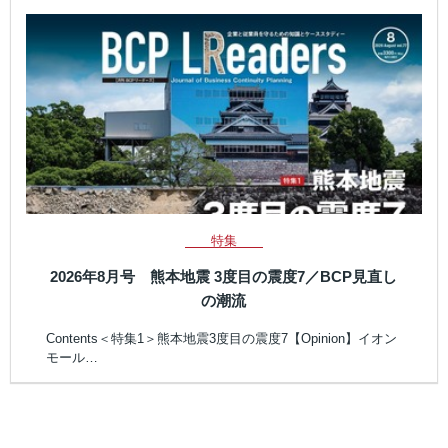
特集
2026年8月号 熊本地震 3度目の震度7／BCP見直し
の潮流
Contents＜特集1＞熊本地震3度目の震度7【Opinion】イオン
モール…