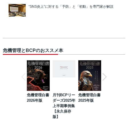
“SNS炎上”に対する「予防」と「初動」を専門家が解説
危機管理とBCPのおススメ本
危機管理白書
月刊BCPリー
危機管理白書
2023年防災・
2026年版
ダーズ2025年
2025年版
BCP・リスク
上半期事例集
マネジメント
【永久保存
事例集【永久
版】
保存版】