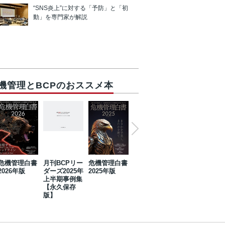
“SNS炎上”に対する「予防」と「初
動」を専門家が解説
機管理とBCPのおススメ本
危機管理白書
月刊BCPリー
危機管理白書
2023年防災・
危機管理白書
2026年版
ダーズ2025年
2025年版
BCP・リスク
2024年版
上半期事例集
マネジメント
【永久保存
事例集【永久
版】
保存版】