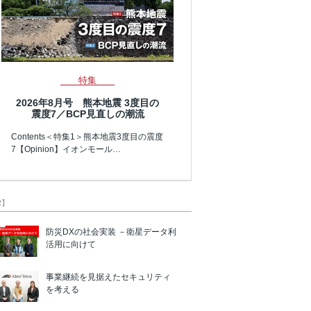
特集
2026年8月号 熊本地震 3度目の
震度7／BCP見直しの潮流
Contents＜特集1＞熊本地震3度目の震度
7【Opinion】イオンモール…
R】
防災DXの社会実装 －衛星データ利
活用に向けて
事業継続を見据えたセキュリティ
を考える