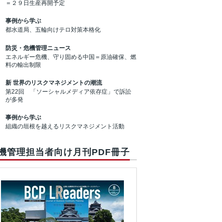
＝２９日生産再開予定
事例から学ぶ
都水道局、五輪向けテロ対策本格化
防災・危機管理ニュース
エネルギー危機、守り固める中国＝原油確保、燃
料の輸出制限
新 世界のリスクマネジメントの潮流
第22回 「ソーシャルメディア依存症」で訴訟
が多発
事例から学ぶ
組織の垣根を越えるリスクマネジメント活動
機管理担当者向け月刊PDF冊子