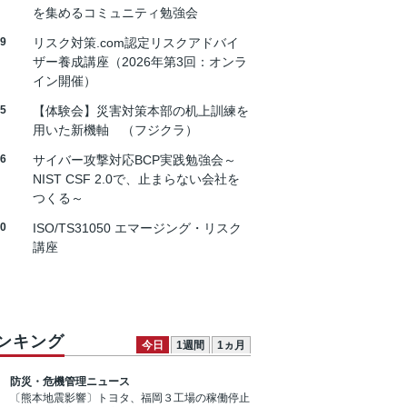
を集めるコミュニティ勉強会
19
リスク対策.com認定リスクアドバイ
ザー養成講座（2026年第3回：オンラ
イン開催）
25
【体験会】災害対策本部の机上訓練を
用いた新機軸 （フジクラ）
26
サイバー攻撃対応BCP実践勉強会～
NIST CSF 2.0で、止まらない会社を
つくる～
30
ISO/TS31050 エマージング・リスク
講座
ンキング
今日
1週間
1ヵ月
防災・危機管理ニュース
〔熊本地震影響〕トヨタ、福岡３工場の稼働停止