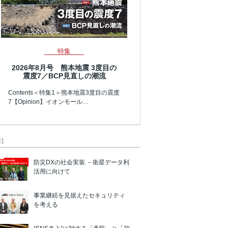
特集
2026年8月号 熊本地震 3度目の
震度7／BCP見直しの潮流
Contents＜特集1＞熊本地震3度目の震度
7【Opinion】イオンモール…
R】
防災DXの社会実装 －衛星データ利
活用に向けて
事業継続を見据えたセキュリティ
を考える