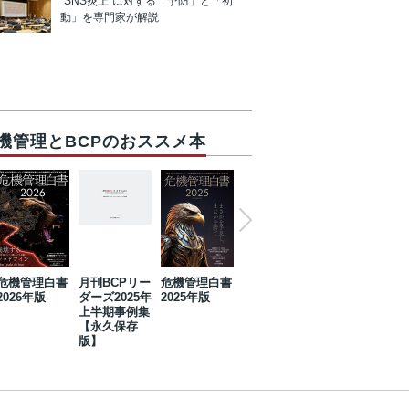
“SNS炎上”に対する「予防」と「初
動」を専門家が解説
機管理とBCPのおススメ本
危機管理白書
月刊BCPリー
危機管理白書
2023年防災・
危機管理白書
2026年版
ダーズ2025年
2025年版
BCP・リスク
2024年版
上半期事例集
マネジメント
【永久保存
事例集【永久
版】
保存版】