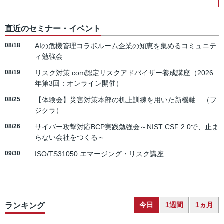
直近のセミナー・イベント
08/18
AIの危機管理コラボルーム企業の知恵を集めるコミュニテ
ィ勉強会
08/19
リスク対策.com認定リスクアドバイザー養成講座（2026
年第3回：オンライン開催）
08/25
【体験会】災害対策本部の机上訓練を用いた新機軸 （フ
ジクラ）
08/26
サイバー攻撃対応BCP実践勉強会～NIST CSF 2.0で、止ま
らない会社をつくる～
09/30
ISO/TS31050 エマージング・リスク講座
今日
1週間
1ヵ月
ランキング