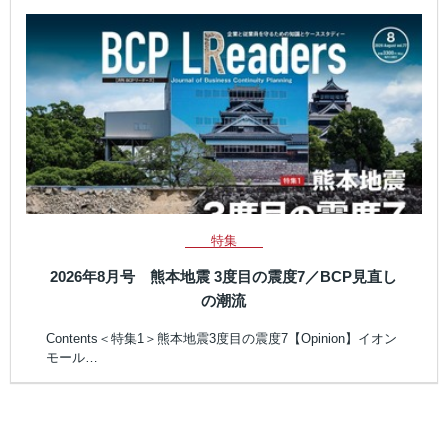
特集
2026年8月号 熊本地震 3度目の震度7／BCP見直し
の潮流
Contents＜特集1＞熊本地震3度目の震度7【Opinion】イオン
モール…