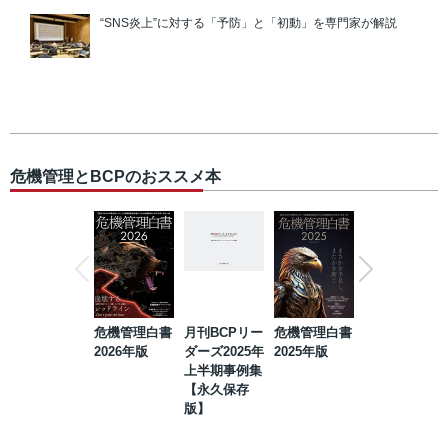
“SNS炎上”に対する「予防」と「初動」を専門家が解説
危機管理とBCPのおススメ本
危機管理白書
月刊BCPリー
危機管理白書
2023年防災・
2026年版
ダーズ2025年
2025年版
BCP・リスク
上半期事例集
マネジメント
【永久保存
事例集【永久
版】
保存版】