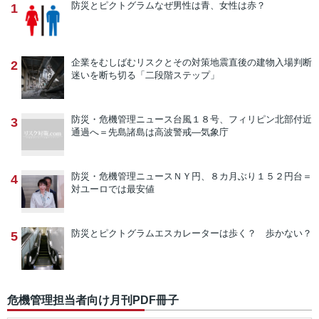
防災とピクトグラム
なぜ男性は青、女性は赤？
1
企業をむしばむリスクとその対策
地震直後の建物入場判断
2
迷いを断ち切る「二段階ステップ」
防災・危機管理ニュース
台風１８号、フィリピン北部付近
3
通過へ＝先島諸島は高波警戒―気象庁
防災・危機管理ニュース
ＮＹ円、８カ月ぶり１５２円台＝
4
対ユーロでは最安値
防災とピクトグラム
エスカレーターは歩く？ 歩かない？
5
危機管理担当者向け月刊PDF冊子