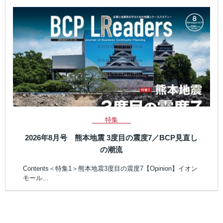
特集
2026年8月号 熊本地震 3度目の震度7／BCP見直し
の潮流
Contents＜特集1＞熊本地震3度目の震度7【Opinion】イオン
モール…