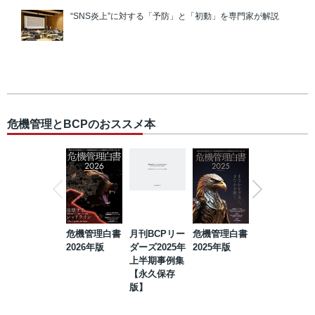
“SNS炎上”に対する「予防」と「初動」を専門家が解説
危機管理とBCPのおススメ本
危機管理白書
月刊BCPリー
危機管理白書
2023年防災・
2026年版
ダーズ2025年
2025年版
BCP・リスク
上半期事例集
マネジメント
【永久保存
事例集【永久
版】
保存版】