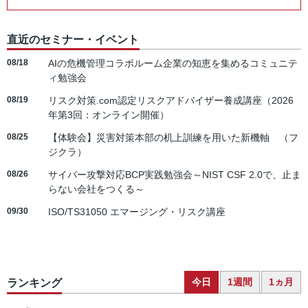
直近のセミナー・イベント
08/18
AIの危機管理コラボルーム企業の知恵を集めるコミュニテ
ィ勉強会
08/19
リスク対策.com認定リスクアドバイザー養成講座（2026
年第3回：オンライン開催）
08/25
【体験会】災害対策本部の机上訓練を用いた新機軸 （フ
ジクラ）
08/26
サイバー攻撃対応BCP実践勉強会～NIST CSF 2.0で、止ま
らない会社をつくる～
09/30
ISO/TS31050 エマージング・リスク講座
今日
1週間
1ヵ月
ランキング