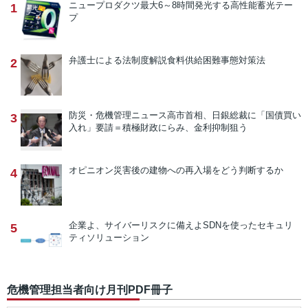
ニュープロダクツ
最大6～8時間発光する高性能蓄光テー
1
プ
弁護士による法制度解説
食料供給困難事態対策法
2
防災・危機管理ニュース
高市首相、日銀総裁に「国債買い
3
入れ」要請＝積極財政にらみ、金利抑制狙う
オピニオン
災害後の建物への再入場をどう判断するか
4
企業よ、サイバーリスクに備えよ
SDNを使ったセキュリ
5
ティソリューション
危機管理担当者向け月刊PDF冊子