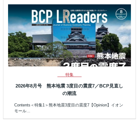
特集
2026年8月号 熊本地震 3度目の震度7／BCP見直し
の潮流
Contents＜特集1＞熊本地震3度目の震度7【Opinion】イオン
モール…