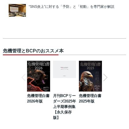
“SNS炎上”に対する「予防」と「初動」を専門家が解説
危機管理とBCPのおススメ本
危機管理白書
月刊BCPリー
危機管理白書
2023年防災・
2026年版
ダーズ2025年
2025年版
BCP・リスク
上半期事例集
マネジメント
【永久保存
事例集【永久
版】
保存版】