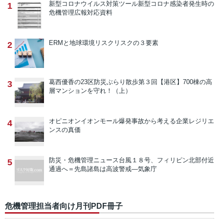
新型コロナウイルス対策ツール
新型コロナ感染者発生時の
1
危機管理広報対応資料
ERMと地球環境リスク
リスクの３要素
2
葛西優香の23区防災ぶらり散歩
第３回【港区】700棟の高
3
層マンションを守れ！（上）
オピニオン
イオンモール爆発事故から考える企業レジリエ
4
ンスの真価
防災・危機管理ニュース
台風１８号、フィリピン北部付近
5
通過へ＝先島諸島は高波警戒―気象庁
危機管理担当者向け月刊PDF冊子