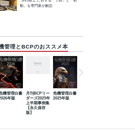
“SNS炎上”に対する「予防」と「初
動」を専門家が解説
機管理とBCPのおススメ本
危機管理白書
月刊BCPリー
危機管理白書
2023年防災・
危機管理白書
2026年版
ダーズ2025年
2025年版
BCP・リスク
2024年版
上半期事例集
マネジメント
【永久保存
事例集【永久
版】
保存版】