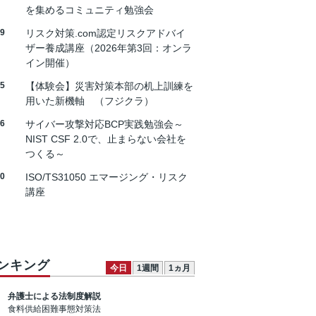
を集めるコミュニティ勉強会
19
リスク対策.com認定リスクアドバイ
ザー養成講座（2026年第3回：オンラ
イン開催）
25
【体験会】災害対策本部の机上訓練を
用いた新機軸 （フジクラ）
26
サイバー攻撃対応BCP実践勉強会～
NIST CSF 2.0で、止まらない会社を
つくる～
30
ISO/TS31050 エマージング・リスク
講座
ンキング
今日
1週間
1ヵ月
弁護士による法制度解説
食料供給困難事態対策法