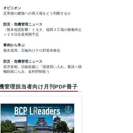
オピニオン
災害後の建物への再入場をどう判断するか
防災・危機管理ニュース
〔熊本地震影響〕トヨタ、福岡３工場の稼働停止
＝２９日生産再開予定
事例から学ぶ
都水道局、五輪向けテロ対策本格化
防災・危機管理ニュース
高市首相、日銀総裁に「国債買い入れ」要請＝積
極財政にらみ、金利抑制狙う
機管理担当者向け月刊PDF冊子