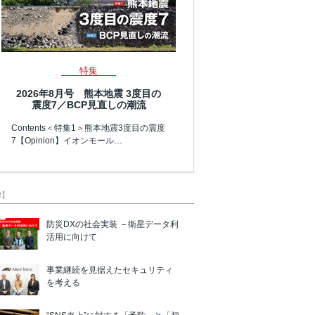
特集
2026年8月号 熊本地震 3度目の
震度7／BCP見直しの潮流
Contents＜特集1＞熊本地震3度目の震度
7【Opinion】イオンモール…
R】
防災DXの社会実装 －衛星データ利
活用に向けて
事業継続を見据えたセキュリティ
を考える