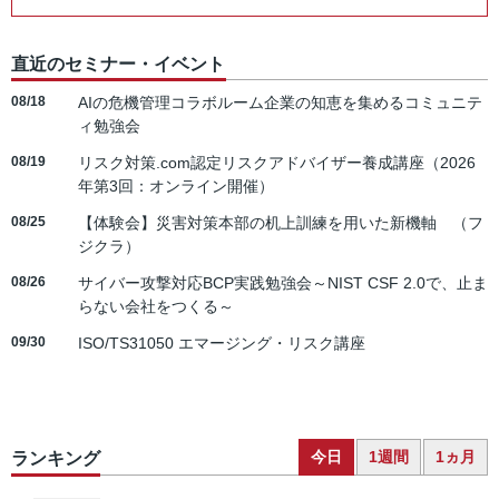
直近のセミナー・イベント
08/18
AIの危機管理コラボルーム企業の知恵を集めるコミュニテ
ィ勉強会
08/19
リスク対策.com認定リスクアドバイザー養成講座（2026
年第3回：オンライン開催）
08/25
【体験会】災害対策本部の机上訓練を用いた新機軸 （フ
ジクラ）
08/26
サイバー攻撃対応BCP実践勉強会～NIST CSF 2.0で、止ま
らない会社をつくる～
09/30
ISO/TS31050 エマージング・リスク講座
今日
1週間
1ヵ月
ランキング