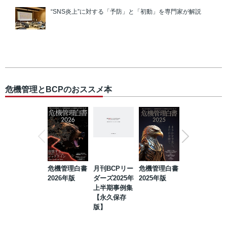
“SNS炎上”に対する「予防」と「初動」を専門家が解説
危機管理とBCPのおススメ本
危機管理白書
月刊BCPリー
危機管理白書
2023年防災・
2026年版
ダーズ2025年
2025年版
BCP・リスク
上半期事例集
マネジメント
【永久保存
事例集【永久
版】
保存版】