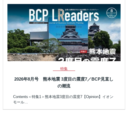
特集
2026年8月号 熊本地震 3度目の震度7／BCP見直し
の潮流
Contents＜特集1＞熊本地震3度目の震度7【Opinion】イオン
モール…