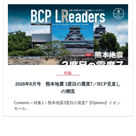
特集
2026年8月号 熊本地震 3度目の震度7／BCP見直し
の潮流
Contents＜特集1＞熊本地震3度目の震度7【Opinion】イオン
モール…