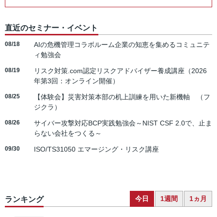
直近のセミナー・イベント
08/18
AIの危機管理コラボルーム企業の知恵を集めるコミュニテ
ィ勉強会
08/19
リスク対策.com認定リスクアドバイザー養成講座（2026
年第3回：オンライン開催）
08/25
【体験会】災害対策本部の机上訓練を用いた新機軸 （フ
ジクラ）
08/26
サイバー攻撃対応BCP実践勉強会～NIST CSF 2.0で、止ま
らない会社をつくる～
09/30
ISO/TS31050 エマージング・リスク講座
今日
1週間
1ヵ月
ランキング