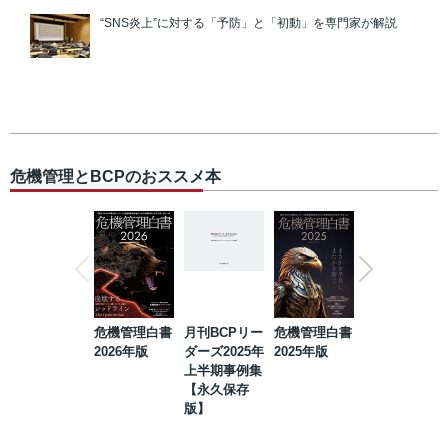
“SNS炎上”に対する「予防」と「初動」を専門家が解説
危機管理とBCPのおススメ本
危機管理白書
月刊BCPリー
危機管理白書
2023年防災・
2026年版
ダーズ2025年
2025年版
BCP・リスク
上半期事例集
マネジメント
【永久保存
事例集【永久
版】
保存版】