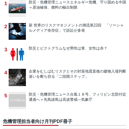
防災・危機管理ニュース
エネルギー危機、守り固める中国
1
＝原油確保、燃料の輸出制限
新 世界のリスクマネジメントの潮流
第22回 「ソーシャ
2
ルメディア依存症」で訴訟が多発
防災とピクトグラム
なぜ男性は青、女性は赤？
3
企業をむしばむリスクとその対策
地震直後の建物入場判断
4
迷いを断ち切る「二段階ステップ」
防災・危機管理ニュース
台風１８号、フィリピン北部付近
5
通過へ＝先島諸島は高波警戒―気象庁
危機管理担当者向け月刊PDF冊子