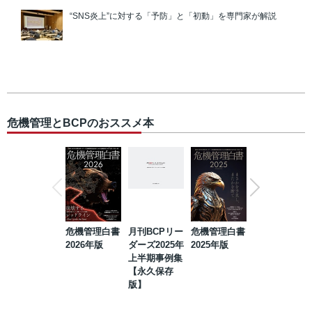
“SNS炎上”に対する「予防」と「初動」を専門家が解説
危機管理とBCPのおススメ本
危機管理白書
月刊BCPリー
危機管理白書
2023年防災・
2026年版
ダーズ2025年
2025年版
BCP・リスク
上半期事例集
マネジメント
【永久保存
事例集【永久
版】
保存版】