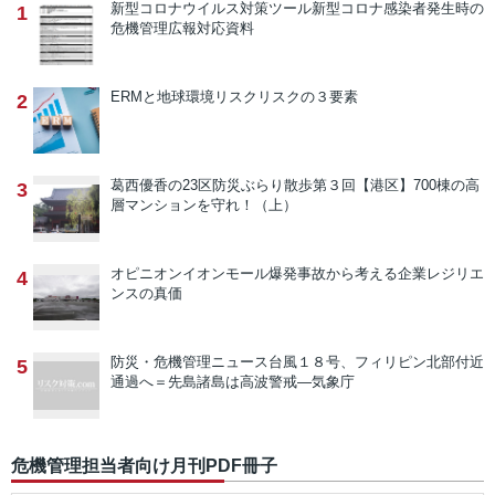
新型コロナウイルス対策ツール
新型コロナ感染者発生時の
1
危機管理広報対応資料
ERMと地球環境リスク
リスクの３要素
2
葛西優香の23区防災ぶらり散歩
第３回【港区】700棟の高
3
層マンションを守れ！（上）
オピニオン
イオンモール爆発事故から考える企業レジリエ
4
ンスの真価
防災・危機管理ニュース
台風１８号、フィリピン北部付近
5
通過へ＝先島諸島は高波警戒―気象庁
危機管理担当者向け月刊PDF冊子