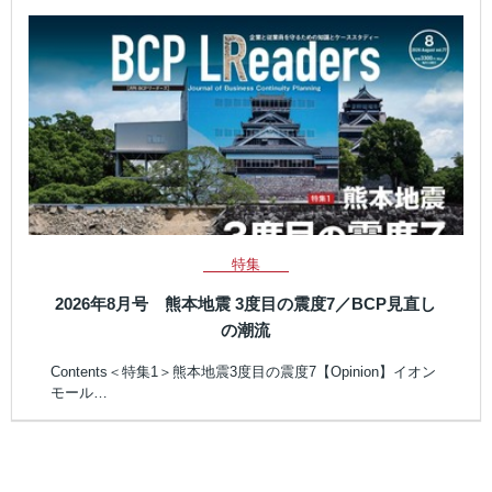
特集
2026年8月号 熊本地震 3度目の震度7／BCP見直し
の潮流
Contents＜特集1＞熊本地震3度目の震度7【Opinion】イオン
モール…