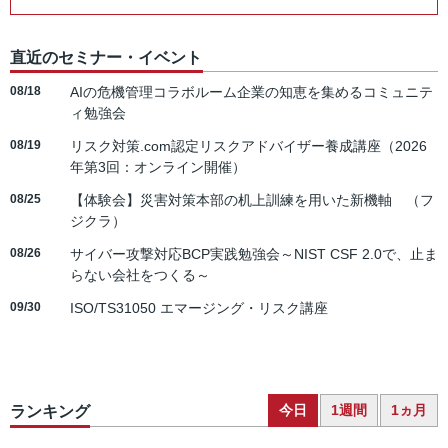
直近のセミナー・イベント
08/18
AIの危機管理コラボルーム企業の知恵を集めるコミュニテ
ィ勉強会
08/19
リスク対策.com認定リスクアドバイザー養成講座（2026
年第3回：オンライン開催）
08/25
【体験会】災害対策本部の机上訓練を用いた新機軸 （フ
ジクラ）
08/26
サイバー攻撃対応BCP実践勉強会～NIST CSF 2.0で、止ま
らない会社をつくる～
09/30
ISO/TS31050 エマージング・リスク講座
今日
1週間
1ヵ月
ランキング