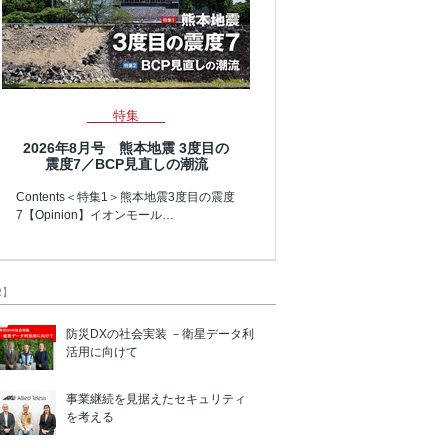
特集
2026年8月号 熊本地震 3度目の
震度7／BCP見直しの潮流
Contents＜特集1＞熊本地震3度目の震度
7【Opinion】イオンモール…
R】
防災DXの社会実装 －衛星データ利
活用に向けて
事業継続を見据えたセキュリティ
を考える