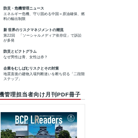
防災・危機管理ニュース
エネルギー危機、守り固める中国＝原油確保、燃
料の輸出制限
新 世界のリスクマネジメントの潮流
第22回 「ソーシャルメディア依存症」で訴訟
が多発
防災とピクトグラム
なぜ男性は青、女性は赤？
企業をむしばむリスクとその対策
地震直後の建物入場判断迷いを断ち切る「二段階
ステップ」
機管理担当者向け月刊PDF冊子