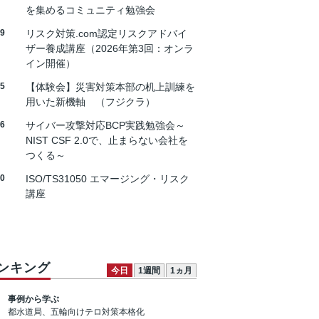
を集めるコミュニティ勉強会
19
リスク対策.com認定リスクアドバイ
ザー養成講座（2026年第3回：オンラ
イン開催）
25
【体験会】災害対策本部の机上訓練を
用いた新機軸 （フジクラ）
26
サイバー攻撃対応BCP実践勉強会～
NIST CSF 2.0で、止まらない会社を
つくる～
30
ISO/TS31050 エマージング・リスク
講座
ンキング
今日
1週間
1ヵ月
事例から学ぶ
都水道局、五輪向けテロ対策本格化