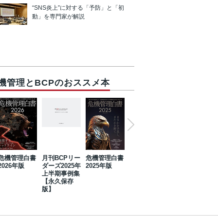
“SNS炎上”に対する「予防」と「初
動」を専門家が解説
機管理とBCPのおススメ本
危機管理白書
月刊BCPリー
危機管理白書
2023年防災・
危機管理白書
2026年版
ダーズ2025年
2025年版
BCP・リスク
2024年版
上半期事例集
マネジメント
【永久保存
事例集【永久
版】
保存版】