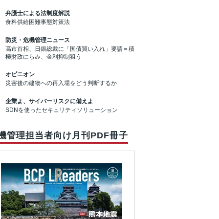
弁護士による法制度解説
食料供給困難事態対策法
防災・危機管理ニュース
高市首相、日銀総裁に「国債買い入れ」要請＝積
極財政にらみ、金利抑制狙う
オピニオン
災害後の建物への再入場をどう判断するか
企業よ、サイバーリスクに備えよ
SDNを使ったセキュリティソリューション
機管理担当者向け月刊PDF冊子