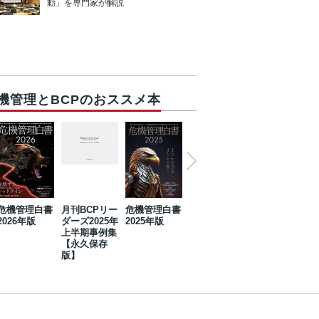
動」を専門家が解説
機管理とBCPのおススメ本
危機管理白書
月刊BCPリー
危機管理白書
2023年防災・
危機管理白書
2026年版
ダーズ2025年
2025年版
BCP・リスク
2024年版
上半期事例集
マネジメント
【永久保存
事例集【永久
版】
保存版】