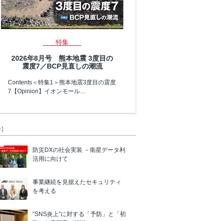
特集
2026年8月号 熊本地震 3度目の
震度7／BCP見直しの潮流
Contents＜特集1＞熊本地震3度目の震度
7【Opinion】イオンモール…
R】
防災DXの社会実装 －衛星データ利
活用に向けて
事業継続を見据えたセキュリティ
を考える
“SNS炎上”に対する「予防」と「初