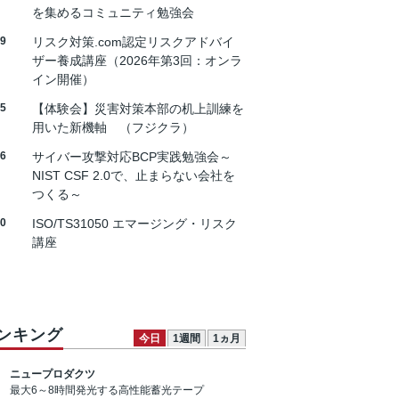
を集めるコミュニティ勉強会
19
リスク対策.com認定リスクアドバイ
ザー養成講座（2026年第3回：オンラ
イン開催）
25
【体験会】災害対策本部の机上訓練を
用いた新機軸 （フジクラ）
26
サイバー攻撃対応BCP実践勉強会～
NIST CSF 2.0で、止まらない会社を
つくる～
30
ISO/TS31050 エマージング・リスク
講座
ンキング
今日
1週間
1ヵ月
ニュープロダクツ
最大6～8時間発光する高性能蓄光テープ