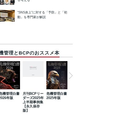
を考える
“SNS炎上”に対する「予防」と「初
動」を専門家が解説
機管理とBCPのおススメ本
危機管理白書
月刊BCPリー
危機管理白書
2023年防災・
危機管理白書
2026年版
ダーズ2025年
2025年版
BCP・リスク
2024年版
上半期事例集
マネジメント
【永久保存
事例集【永久
版】
保存版】