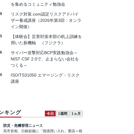
を集めるコミュニティ勉強会
19
リスク対策.com認定リスクアドバイ
ザー養成講座（2026年第3回：オンラ
イン開催）
25
【体験会】災害対策本部の机上訓練を
用いた新機軸 （フジクラ）
26
サイバー攻撃対応BCP実践勉強会～
NIST CSF 2.0で、止まらない会社を
つくる～
30
ISO/TS31050 エマージング・リスク
講座
ンキング
今日
1週間
1ヵ月
防災・危機管理ニュース
高市首相、日銀総裁に「国債買い入れ」要請＝積