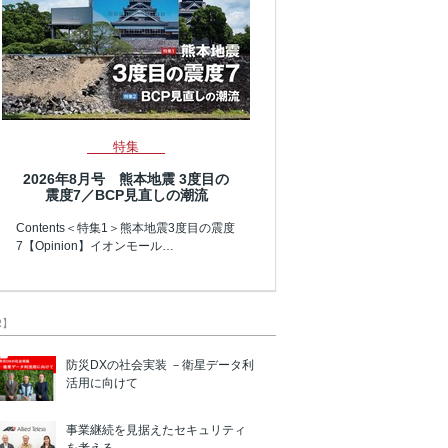
特集
2026年8月号 熊本地震 3度目の
震度7／BCP見直しの潮流
Contents＜特集1＞熊本地震3度目の震度
7【Opinion】イオンモール…
R】
防災DXの社会実装 －衛星データ利
活用に向けて
事業継続を見据えたセキュリティ