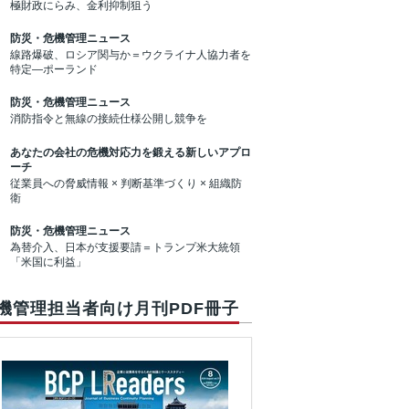
極財政にらみ、金利抑制狙う
防災・危機管理ニュース
線路爆破、ロシア関与か＝ウクライナ人協力者を
特定―ポーランド
防災・危機管理ニュース
消防指令と無線の接続仕様公開し競争を
あなたの会社の危機対応力を鍛える新しいアプロ
ーチ
従業員への脅威情報 × 判断基準づくり × 組織防
衛
防災・危機管理ニュース
為替介入、日本が支援要請＝トランプ米大統領
「米国に利益」
機管理担当者向け月刊PDF冊子