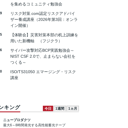
を集めるコミュニティ勉強会
19
リスク対策.com認定リスクアドバイ
ザー養成講座（2026年第3回：オンラ
イン開催）
25
【体験会】災害対策本部の机上訓練を
用いた新機軸 （フジクラ）
26
サイバー攻撃対応BCP実践勉強会～
NIST CSF 2.0で、止まらない会社を
つくる～
30
ISO/TS31050 エマージング・リスク
講座
ンキング
今日
1週間
1ヵ月
ニュープロダクツ
最大6～8時間発光する高性能蓄光テープ