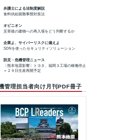
弁護士による法制度解説
食料供給困難事態対策法
オピニオン
災害後の建物への再入場をどう判断するか
企業よ、サイバーリスクに備えよ
SDNを使ったセキュリティソリューション
防災・危機管理ニュース
〔熊本地震影響〕トヨタ、福岡３工場の稼働停止
＝２９日生産再開予定
機管理担当者向け月刊PDF冊子