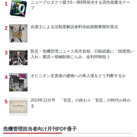
ニュープロダクツ
最大6～8時間発光する高性能蓄光テー
1
プ
弁護士による法制度解説
食料供給困難事態対策法
2
防災・危機管理ニュース
高市首相、日銀総裁に「国債買い
3
入れ」要請＝積極財政にらみ、金利抑制狙う
オピニオン
災害後の建物への再入場をどう判断するか
4
2024年12月号 「安定」の終わり
「安定」の時代が終わ
5
る
危機管理担当者向け月刊PDF冊子