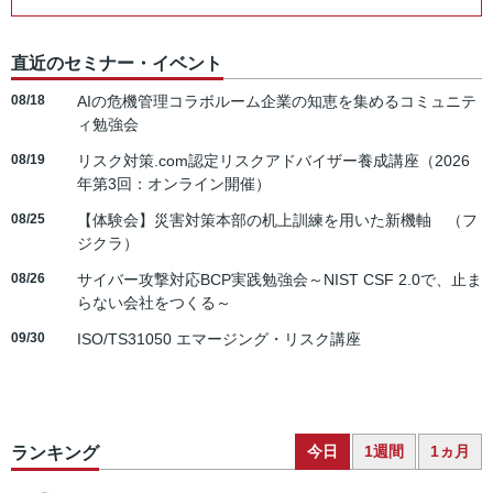
直近のセミナー・イベント
08/18
AIの危機管理コラボルーム企業の知恵を集めるコミュニテ
ィ勉強会
08/19
リスク対策.com認定リスクアドバイザー養成講座（2026
年第3回：オンライン開催）
08/25
【体験会】災害対策本部の机上訓練を用いた新機軸 （フ
ジクラ）
08/26
サイバー攻撃対応BCP実践勉強会～NIST CSF 2.0で、止ま
らない会社をつくる～
09/30
ISO/TS31050 エマージング・リスク講座
今日
1週間
1ヵ月
ランキング