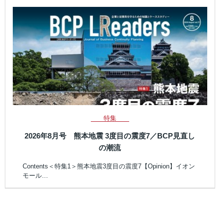
特集
2026年8月号 熊本地震 3度目の震度7／BCP見直し
の潮流
Contents＜特集1＞熊本地震3度目の震度7【Opinion】イオン
モール…