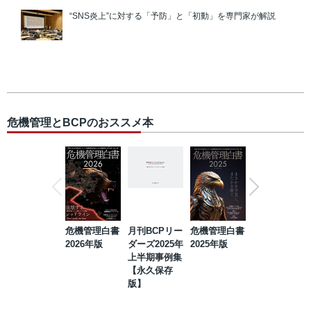
“SNS炎上”に対する「予防」と「初動」を専門家が解説
危機管理とBCPのおススメ本
危機管理白書
月刊BCPリー
危機管理白書
2023年防災・
2026年版
ダーズ2025年
2025年版
BCP・リスク
上半期事例集
マネジメント
【永久保存
事例集【永久
版】
保存版】