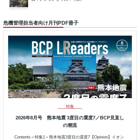
危機管理担当者向け月刊PDF冊子
特集
2026年8月号 熊本地震 3度目の震度7／BCP見直し
の潮流
Contents＜特集1＞熊本地震3度目の震度7【Opinion】イオン