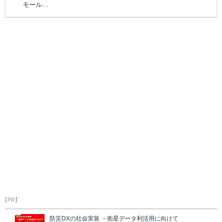
モール…
【PR】
防災DXの社会実装 －衛星データ利活用に向けて