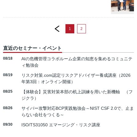
prev
1
2
直近のセミナー・イベント
08/18
AIの危機管理コラボルーム企業の知恵を集めるコミュニテ
ィ勉強会
08/19
リスク対策.com認定リスクアドバイザー養成講座（2026
年第3回：オンライン開催）
08/25
【体験会】災害対策本部の机上訓練を用いた新機軸 （フ
ジクラ）
08/26
サイバー攻撃対応BCP実践勉強会～NIST CSF 2.0で、止ま
らない会社をつくる～
09/30
ISO/TS31050 エマージング・リスク講座