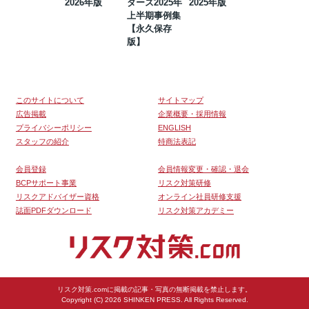
2026年版
ダーズ2025年
2025年版
BCP・リスク
上半期事例集
マネジメント
【永久保存
事例集【永久
版】
保存版】
このサイトについて
サイトマップ
広告掲載
企業概要・採用情報
プライバシーポリシー
ENGLISH
スタッフの紹介
特商法表記
会員登録
会員情報変更・確認・退会
BCPサポート事業
リスク対策研修
リスクアドバイザー資格
オンライン社員研修支援
誌面PDFダウンロード
リスク対策アカデミー
リスク対策.comに掲載の記事・写真の無断掲載を禁止します。
Copyright (C) 2026 SHINKEN PRESS. All Rights Reserved.