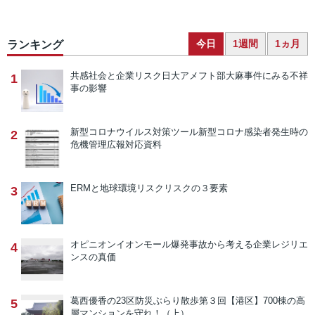
今日
1週間
1ヵ月
ランキング
共感社会と企業リスク
日大アメフト部大麻事件にみる不祥
1
事の影響
新型コロナウイルス対策ツール
新型コロナ感染者発生時の
2
危機管理広報対応資料
ERMと地球環境リスク
リスクの３要素
3
オピニオン
イオンモール爆発事故から考える企業レジリエ
4
ンスの真価
葛西優香の23区防災ぶらり散歩
第３回【港区】700棟の高
5
層マンションを守れ！（上）