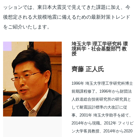
ッションでは、東日本大震災で見えてきた課題に加え、今
後想定される大規模地震に備えるための最新対策トレンド
をご紹介いたします。
埼玉大学 理工学研究科 環
境科学・社会基盤部門 教
授
齊藤 正人氏
1996年 埼玉大学理工学研究科博士
前期課程修了。1996年から財団法
人鉄道総合技術研究所の研究員と
して耐震設計標準の大改訂に従
事。2001年 埼玉大学助手を経て、
2014年から現職。2012年 フィリピ
ン大学客員教授、2014年から2020