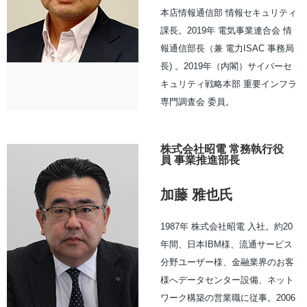
本店情報通信部 情報セキュリティ
課長。2019年 電気事業連合会 情
報通信部長（兼 電力ISAC 事務局
長) 。2019年（内閣）サイバーセ
キュリティ戦略本部 重要インフラ
専門調査会 委員。
株式会社昭電 常務執行役
員 事業推進部長
加藤 雅也氏
1987年 株式会社昭電 入社。約20
年間、日本IBM様、流通サービス
分野ユーザー様、金融業界のお客
様へデータセンター設備、ネット
ワーク構築の営業職に従事。2006