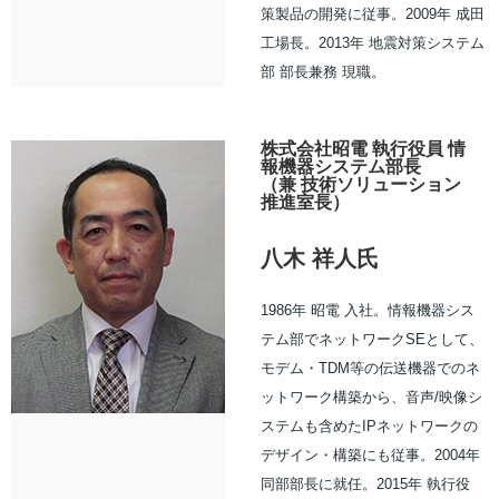
策製品の開発に従事。2009年 成田
工場長。2013年 地震対策システム
部 部長兼務 現職。
株式会社昭電 執行役員 情
報機器システム部長
（兼 技術ソリューション
推進室長）
八木 祥人氏
1986年 昭電 入社。情報機器シス
テム部でネットワークSEとして、
モデム・TDM等の伝送機器でのネ
ットワーク構築から、音声/映像シ
ステムも含めたIPネットワークの
デザイン・構築にも従事。2004年
同部部長に就任。2015年 執行役