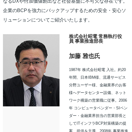
なるDXや付加価値創出など社会基盤に不可欠な存在です。
企業のBCPを強力にバックアップするための安全・安心ソ
リューションについてご紹介いたします。
株式会社昭電 常務執行役
員 事業推進部長
加藤 雅也氏
1987年 株式会社昭電 入社。約20
年間、日本IBM様、流通サービス
分野ユーザー様、金融業界のお客
様へデータセンター設備、ネット
ワーク構築の営業職に従事。2006
年 コンピュータベンダー・SIベン
ダー・金融業界担当の営業部長と
してITインフラBCP対策構築の提
案、提供を主導。2008年 事業推進