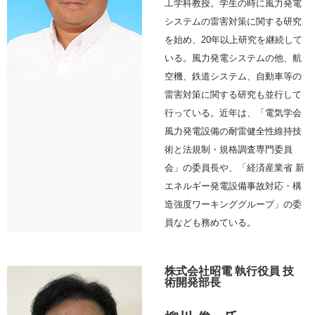
工学科教授。学生の時に風力発電
システムの雷害対策に関する研究
を始め、20年以上研究を継続して
いる。風力発電システムの他、航
空機、鉄道システム、自動車等の
雷害対策に関する研究も並行して
行っている。近年は、「電気学会
風力発電設備の耐雷健全性維持技
術と法規制・規格調査専門委員
会」の委員長や、「経済産業省 新
エネルギー発電設備事故対応・構
造強度ワーキンググループ」の委
員なども務めている。
株式会社昭電 執行役員 技
術開発部長