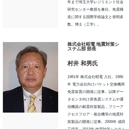
年まで埼玉大学レジリエント社会
研究センター教授を兼任。免震構
造に関する国際学術論文と発明多
数。博士（工学）。
株式会社昭電 地震対策シ
ステム部 部長
村井 和男氏
1981年 株式会社昭電 入社。1986
年 電力会社向けパケット交換機用
免震装置の開発に従事。以降デー
タセンタ向け床免震システムや通
信機器の耐震対策製品，フリーア
クセスフロア・複合機等の地震対
策製品の開発に従事。2009年 成田