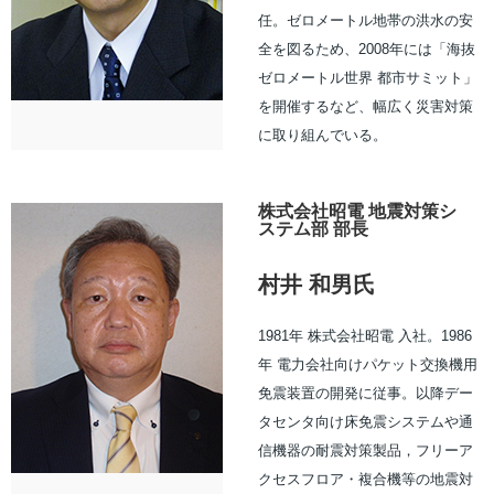
任。ゼロメートル地帯の洪水の安
全を図るため、2008年には「海抜
ゼロメートル世界 都市サミット」
を開催するなど、幅広く災害対策
に取り組んでいる。
株式会社昭電 地震対策シ
ステム部 部長
村井 和男氏
1981年 株式会社昭電 入社。1986
年 電力会社向けパケット交換機用
免震装置の開発に従事。以降デー
タセンタ向け床免震システムや通
信機器の耐震対策製品，フリーア
クセスフロア・複合機等の地震対