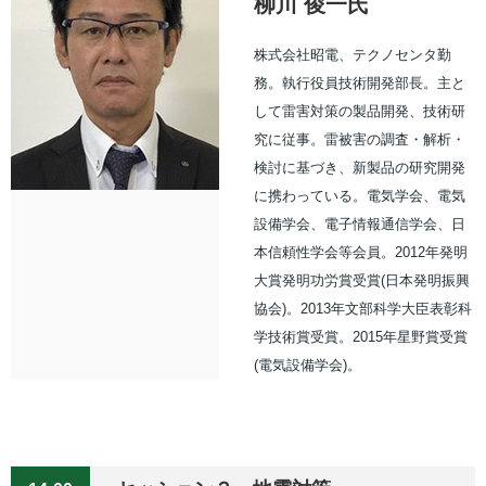
柳川 俊一氏
株式会社昭電、テクノセンタ勤
務。執行役員技術開発部長。主と
して雷害対策の製品開発、技術研
究に従事。雷被害の調査・解析・
検討に基づき、新製品の研究開発
に携わっている。電気学会、電気
設備学会、電子情報通信学会、日
本信頼性学会等会員。2012年発明
大賞発明功労賞受賞(日本発明振興
協会)。2013年文部科学大臣表彰科
学技術賞受賞。2015年星野賞受賞
(電気設備学会)。