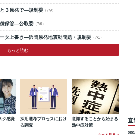
と３原発で―規制委
（7/9）
償保管―公取委
（7/9）
ータ上書き―浜岡原発地震動問題・規制委
（7/1）
もっと読む
スク感覚
採用選考プロセスにおけ
意識することから始まる
直
る調査
熱中症対策
08/
もっと見る >