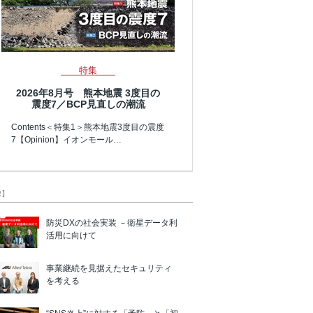
特集
2026年8月号 熊本地震 3度目の
震度7／BCP見直しの潮流
Contents＜特集1＞熊本地震3度目の震度
7【Opinion】イオンモール…
R】
防災DXの社会実装 －衛星データ利
活用に向けて
事業継続を見据えたセキュリティ
を考える