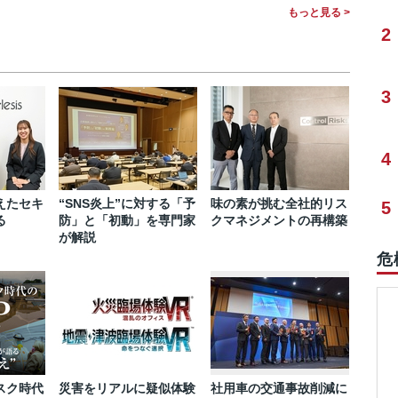
もっと見る >
2
3
4
えたセキ
“SNS炎上”に対する「予
味の素が挑む全社的リス
5
る
防」と「初動」を専門家
クマネジメントの再構築
が解説
危
スク時代
災害をリアルに疑似体験
社用車の交通事故削減に