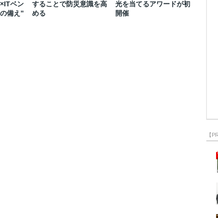
×ITベン
することで防災意識を高
光を当てるアワードが初
の備え”
める
開催
【P