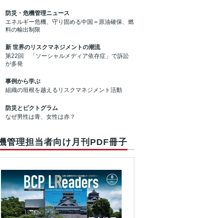
防災・危機管理ニュース
エネルギー危機、守り固める中国＝原油確保、燃
料の輸出制限
新 世界のリスクマネジメントの潮流
第22回 「ソーシャルメディア依存症」で訴訟
が多発
事例から学ぶ
組織の垣根を越えるリスクマネジメント活動
防災とピクトグラム
なぜ男性は青、女性は赤？
機管理担当者向け月刊PDF冊子