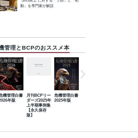
“SNS炎上”に対する「予防」と「初
動」を専門家が解説
機管理とBCPのおススメ本
危機管理白書
月刊BCPリー
危機管理白書
2023年防災・
危機管理白書
2026年版
ダーズ2025年
2025年版
BCP・リスク
2024年版
上半期事例集
マネジメント
【永久保存
事例集【永久
版】
保存版】