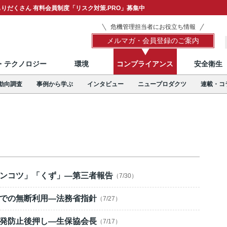
りだくさん 有料会員制度「リスク対策.PRO」募集中
危機管理担当者にお役立ち情報
メルマガ・会員登録のご案内
T・テクノロジー
環境
コンプライアンス
安全衛生
動向調査
事例から学ぶ
インタビュー
ニュープロダクツ
連載・コ
ンコツ」「くず」―第三者報告
（7/30）
での無断利用―法務省指針
（7/27）
発防止後押し―生保協会長
（7/17）