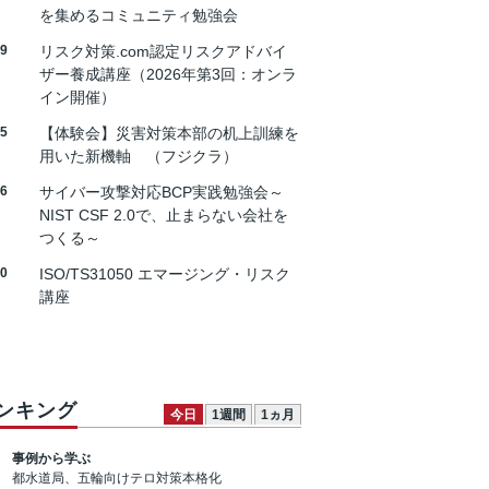
を集めるコミュニティ勉強会
19
リスク対策.com認定リスクアドバイ
ザー養成講座（2026年第3回：オンラ
イン開催）
25
【体験会】災害対策本部の机上訓練を
用いた新機軸 （フジクラ）
26
サイバー攻撃対応BCP実践勉強会～
NIST CSF 2.0で、止まらない会社を
つくる～
30
ISO/TS31050 エマージング・リスク
講座
ンキング
今日
1週間
1ヵ月
事例から学ぶ
都水道局、五輪向けテロ対策本格化