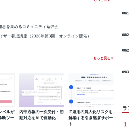
08/
の知恵を集めるコミュニティ勉強会
08/
イザー養成講座（2026年第3回：オンライン開催）
08/
もっと見る >
09/
ラ
レベルが
内部通報の一次受付・初
IT運用の属人化リスクを
診断ツー
動対応をAIで自動化
解消する引き継ぎサポー
1
ト