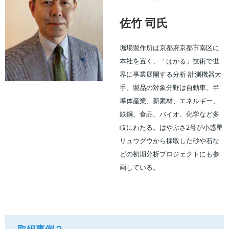
佐竹 司氏
堀場製作所は京都府京都市南区に
本社を置く、「はかる」技術で世
界に事業展開する分析·計測機器大
手。製品の対象分野は自動車、半
導体産業、新素材、エネルギー、
鉄鋼、食品、バイオ、化学など多
岐にわたる。はやぶさ2号が小惑星
リュウグウから採取した砂や石な
どの初期分析プロジェクトにも参
画している。