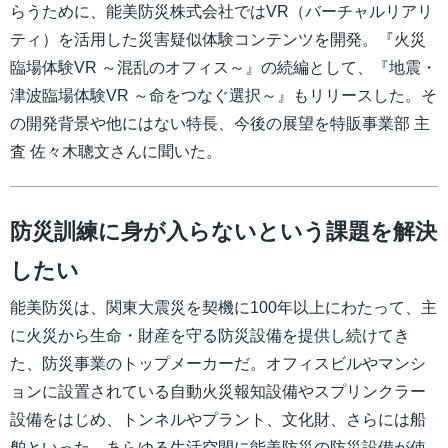
らうために、能美防災株式会社ではVR（バーチャルリアリ
ティ）を活用した災害疑似体験コンテンツを開発。『火災
臨場体験VR ～混乱のオフィス～』の続編として、『地震・
津波臨場体験VR ～命をつなぐ選択～』もリリースした。そ
の開発背景や他にはない特長、今後の展望を特販事業部 主
査 佐々木聰文さんに聞いた。
防災訓練に身が入らないという課題を解決
したい
能美防災は、関東大震災を契機に100年以上にわたって、主
に火災から生命・財産を守る防災設備を提供し続けてき
た、防災事業のトップメーカーだ。オフィスビルやマンシ
ョンに設置されている自動火災報知設備やスプリンクラー
設備をはじめ、トンネルやプラント、文化財、さらには船
舶といった、あらゆる生活空間に能美防災の防災設備が使