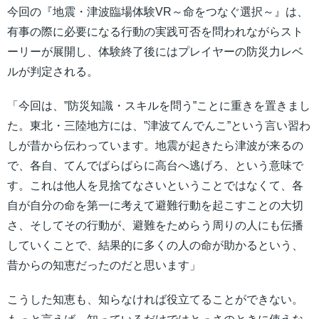
今回の『地震・津波臨場体験VR～命をつなぐ選択～』は、
有事の際に必要になる行動の実践可否を問われながらスト
ーリーが展開し、体験終了後にはプレイヤーの防災力レベ
ルが判定される。
「今回は、”防災知識・スキルを問う”ことに重きを置きまし
た。東北・三陸地方には、”津波てんでんこ”という言い習わ
しが昔から伝わっています。地震が起きたら津波が来るの
で、各自、てんでばらばらに高台へ逃げろ、という意味で
す。これは他人を見捨てなさいということではなくて、各
自が自分の命を第一に考えて避難行動を起こすことの大切
さ、そしてその行動が、避難をためらう周りの人にも伝播
していくことで、結果的に多くの人の命が助かるという、
昔からの知恵だったのだと思います」
こうした知恵も、知らなければ役立てることができない。