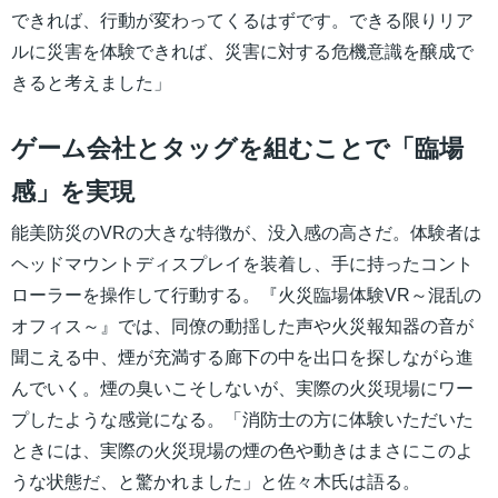
できれば、行動が変わってくるはずです。できる限りリア
ルに災害を体験できれば、災害に対する危機意識を醸成で
きると考えました」
ゲーム会社とタッグを組むことで「臨場
感」を実現
能美防災のVRの大きな特徴が、没入感の高さだ。体験者は
ヘッドマウントディスプレイを装着し、手に持ったコント
ローラーを操作して行動する。『火災臨場体験VR～混乱の
オフィス～』では、同僚の動揺した声や火災報知器の音が
聞こえる中、煙が充満する廊下の中を出口を探しながら進
んでいく。煙の臭いこそしないが、実際の火災現場にワー
プしたような感覚になる。「消防士の方に体験いただいた
ときには、実際の火災現場の煙の色や動きはまさにこのよ
うな状態だ、と驚かれました」と佐々木氏は語る。