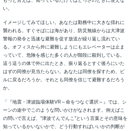
もっと言えば、知っているだけではとっさのときに使えな
い。
イメージしてみてほしい。あなたは勤務中に大きな揺れに
襲われる。すぐそばには海があり、防災無線からは大津波
警報の発令と迅速な避難を促す放送が繰り返し流れてい
る。オフィスから外に避難しようにもエレベーターは止ま
っていて、危険を感じた多くの人が階段に殺到している。
這う這うの体で外に出たとき、振り返るとすぐ後ろにいた
はずの同僚が見当たらない。あなたは同僚を探すため、ビ
ルに戻るだろうか。それとも同僚を信じて避難するだろう
か。
「『地震・津波臨場体験VR～命をつなぐ選択～』では、シ
ーンの途中でこのような問いかけがなされます。例えばこ
の問いで言えば、”津波てんでんこ”という言葉とその意味を
知っているかいないかで、どう行動すればいいかの判断が