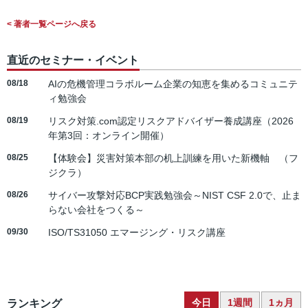
< 著者一覧ページへ戻る
直近のセミナー・イベント
08/18
AIの危機管理コラボルーム企業の知恵を集めるコミュニテ
ィ勉強会
08/19
リスク対策.com認定リスクアドバイザー養成講座（2026
年第3回：オンライン開催）
08/25
【体験会】災害対策本部の机上訓練を用いた新機軸 （フ
ジクラ）
08/26
サイバー攻撃対応BCP実践勉強会～NIST CSF 2.0で、止ま
らない会社をつくる～
09/30
ISO/TS31050 エマージング・リスク講座
今日
1週間
1ヵ月
ランキング