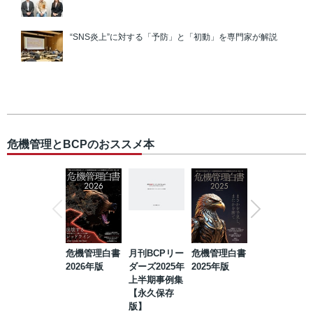
“SNS炎上”に対する「予防」と「初動」を専門家が解説
危機管理とBCPのおススメ本
危機管理白書
月刊BCPリー
危機管理白書
2023年防災・
2026年版
ダーズ2025年
2025年版
BCP・リスク
上半期事例集
マネジメント
【永久保存
事例集【永久
版】
保存版】