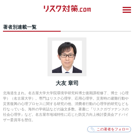
著者別連載一覧
大友 章司
北海道生まれ。名古屋大学大学院環境学研究科博士後期課程修了、博士（心理
学）（名古屋大学）。専門はリスク心理学、応用心理学。災害時の避難行動や
災害復興の心理プロセスに関する研究の他、消費者行動の心理学的研究なども
行なっている。海外の学術誌などの論文多数。著書に『リスクガヴァナンスの
社会心理学』など。名古屋市地域特性に応じた防災力向上検討委員会アドバイ
ザー委員等を歴任。