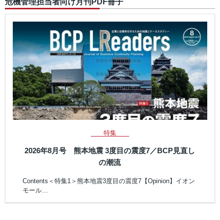
危機管理担当者向け月刊PDF冊子
特集
2026年8月号 熊本地震 3度目の震度7／BCP見直し
の潮流
Contents＜特集1＞熊本地震3度目の震度7【Opinion】イオン
モール…