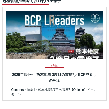
危機管理担当者向け月刊PDF冊子
特集
2026年8月号 熊本地震 3度目の震度7／BCP見直し
の潮流
Contents＜特集1＞熊本地震3度目の震度7【Opinion】イオン
モール…