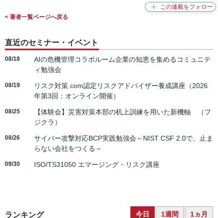
< 著者一覧ページへ戻る
直近のセミナー・イベント
08/18
AIの危機管理コラボルーム企業の知恵を集めるコミュニテ
ィ勉強会
08/19
リスク対策.com認定リスクアドバイザー養成講座（2026
年第3回：オンライン開催）
08/25
【体験会】災害対策本部の机上訓練を用いた新機軸 （フ
ジクラ）
08/26
サイバー攻撃対応BCP実践勉強会～NIST CSF 2.0で、止ま
らない会社をつくる～
09/30
ISO/TS31050 エマージング・リスク講座
今日
1週間
1ヵ月
ランキング