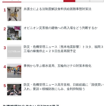
弁護士による法制度解説
食料供給困難事態対策法
1
オピニオン
災害後の建物への再入場をどう判断するか
2
防災・危機管理ニュース
〔熊本地震影響〕トヨタ、福岡３
3
工場の稼働停止＝２９日生産再開予定
事例から学ぶ
都水道局、五輪向けテロ対策本格化
4
防災・危機管理ニュース
高市首相、日銀総裁に「国債買い
5
入れ」要請＝積極財政にらみ、金利抑制狙う