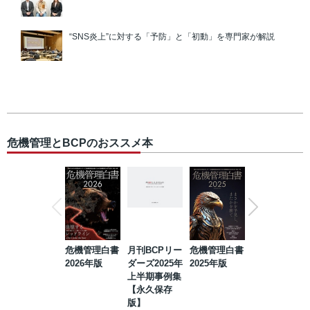
“SNS炎上”に対する「予防」と「初動」を専門家が解説
危機管理とBCPのおススメ本
危機管理白書
月刊BCPリー
危機管理白書
2023年防災・
2026年版
ダーズ2025年
2025年版
BCP・リスク
上半期事例集
マネジメント
【永久保存
事例集【永久
版】
保存版】