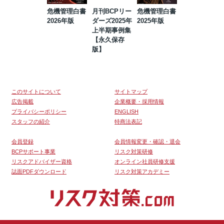
危機管理白書
月刊BCPリー
危機管理白書
2023年防災・
2026年版
ダーズ2025年
2025年版
BCP・リスク
上半期事例集
マネジメント
【永久保存
事例集【永久
版】
保存版】
このサイトについて
サイトマップ
広告掲載
企業概要・採用情報
プライバシーポリシー
ENGLISH
スタッフの紹介
特商法表記
会員登録
会員情報変更・確認・退会
BCPサポート事業
リスク対策研修
リスクアドバイザー資格
オンライン社員研修支援
誌面PDFダウンロード
リスク対策アカデミー