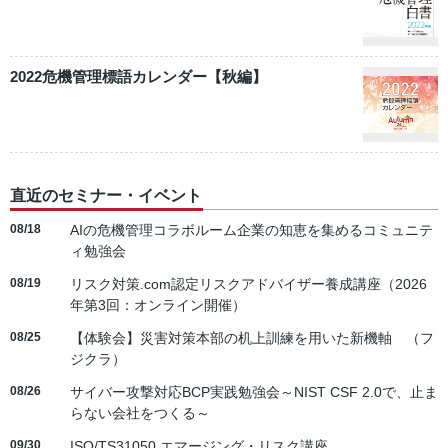
2022危機管理標語カレンダー【秋編】
直近のセミナー・イベント
08/18
AIの危機管理コラボルーム企業の知恵を集めるコミュニテ
ィ勉強会
08/19
リスク対策.com認定リスクアドバイザー養成講座（2026
年第3回：オンライン開催）
08/25
【体験会】災害対策本部の机上訓練を用いた新機軸 （フ
ジクラ）
08/26
サイバー攻撃対応BCP実践勉強会～NIST CSF 2.0で、止ま
らない会社をつくる～
09/30
ISO/TS31050 エマージング・リスク講座