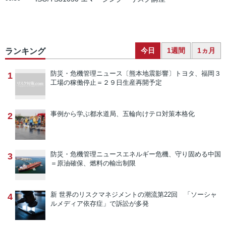
今日
1週間
1ヵ月
ランキング
防災・危機管理ニュース
〔熊本地震影響〕トヨタ、福岡３
1
工場の稼働停止＝２９日生産再開予定
事例から学ぶ
都水道局、五輪向けテロ対策本格化
2
防災・危機管理ニュース
エネルギー危機、守り固める中国
3
＝原油確保、燃料の輸出制限
新 世界のリスクマネジメントの潮流
第22回 「ソーシャ
4
ルメディア依存症」で訴訟が多発