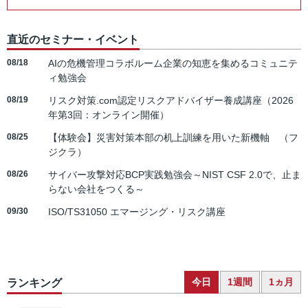
直近のセミナー・イベント
08/18
AIの危機管理コラボルーム企業の知恵を集めるコミュニテ
ィ勉強会
08/19
リスク対策.com認定リスクアドバイザー養成講座（2026
年第3回：オンライン開催）
08/25
【体験会】災害対策本部の机上訓練を用いた新機軸 （フ
ジクラ）
08/26
サイバー攻撃対応BCP実践勉強会～NIST CSF 2.0で、止ま
らない会社をつくる～
09/30
ISO/TS31050 エマージング・リスク講座
今日
1週間
1ヵ月
ランキング