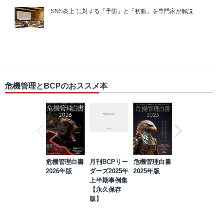
“SNS炎上”に対する「予防」と「初動」を専門家が解説
危機管理とBCPのおススメ本
危機管理白書
月刊BCPリー
危機管理白書
2023年防災・
2026年版
ダーズ2025年
2025年版
BCP・リスク
上半期事例集
マネジメント
【永久保存
事例集【永久
版】
保存版】