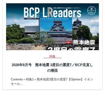
特集
2026年8月号 熊本地震 3度目の震度7／BCP見直し
の潮流
Contents＜特集1＞熊本地震3度目の震度7【Opinion】イオン
モール…