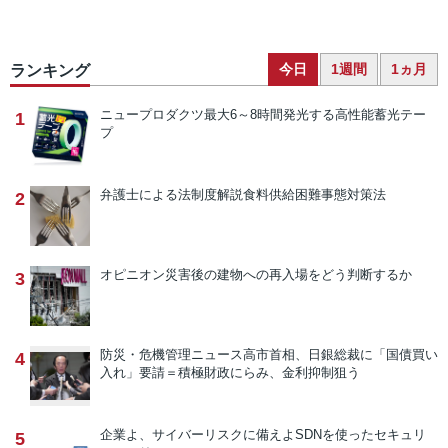
今日
1週間
1ヵ月
ランキング
ニュープロダクツ
最大6～8時間発光する高性能蓄光テー
1
プ
弁護士による法制度解説
食料供給困難事態対策法
2
オピニオン
災害後の建物への再入場をどう判断するか
3
防災・危機管理ニュース
高市首相、日銀総裁に「国債買い
4
入れ」要請＝積極財政にらみ、金利抑制狙う
企業よ、サイバーリスクに備えよ
SDNを使ったセキュリ
5