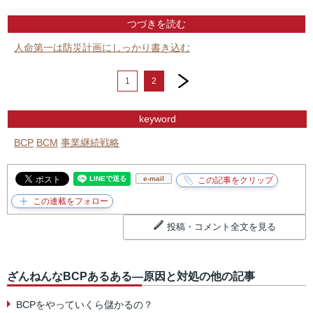
つづきを読む
人命第一は防災計画にしっかり書き込む
next
1
2
keyword
BCP
BCM
事業継続戦略
e-mail
投稿・コメント全文を見る
ざんねんなBCPあるある―原因と対処の他の記事
BCPをやっていくら儲かるの？