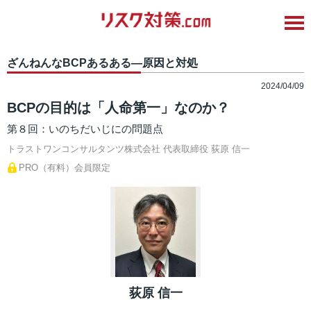
ざんねんなBCPあるある―原因と対処
2024/04/09
BCPの目的は「人命第一」なのか？
第８回：いのちだいじにの問題点
トラストワンコンサルタンツ株式会社 代表取締役
荻原 信一
PRO（有料）会員限定
荻原 信一