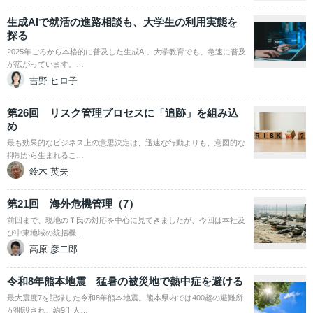
生成AIで就活の進路相談も、大学生の利用実態を
探る
2025年ごろから本格的に普及した生成AI。大学教育でも、急速に普及
が広がっています。…
吉野 ヒロ子
第26回 リスク管理プロセスに「追跡」を組み込
め
最も効果的なビジネス上の意思決定は、迅速な行動よりも、意図的な
抑制から生まれるこ…
鈴木 英夫
第21回 海外危機管理（7）
前回まで、現地のＴ氏の対応を中心に見てきましたが、今回は本社及
び中東地域の統括機…
高原 彦二郎
令和8年熊本地震 猛暑の被災地で熱中症を避ける
最大震度7を記録した令和8年熊本地震。熊本県内では400超の避難所
が開設され、約9千人…