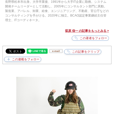
長野県松本市出身。大学卒業後、1991年から大手IT企業に勤務。システム
開発チームリーダーとして活動し、2005年にコンサルタント部門に異動。
製造業、アパレル、卸業、給食、エンジニアリング、不動産、官公庁などの
コンサルティングを手がける。2020年に独立。BCAO認定事業継続主任管
理士、ITコーディネータ。
荻原 信一 の記事をもっとみる >
e-mail