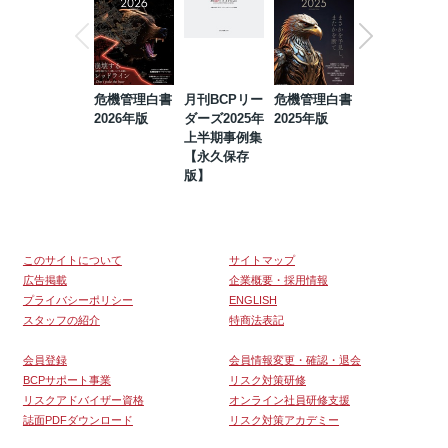
危機管理白書
月刊BCPリー
危機管理白書
2023年防災・
2026年版
ダーズ2025年
2025年版
BCP・リスク
上半期事例集
マネジメント
【永久保存
事例集【永久
版】
保存版】
このサイトについて
サイトマップ
広告掲載
企業概要・採用情報
プライバシーポリシー
ENGLISH
スタッフの紹介
特商法表記
会員登録
会員情報変更・確認・退会
BCPサポート事業
リスク対策研修
リスクアドバイザー資格
オンライン社員研修支援
誌面PDFダウンロード
リスク対策アカデミー