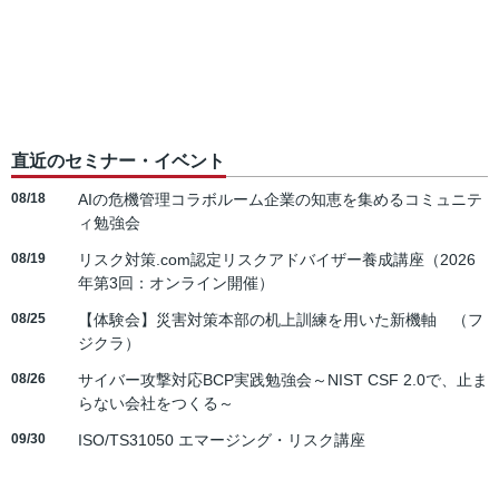
直近のセミナー・イベント
08/18
AIの危機管理コラボルーム企業の知恵を集めるコミュニテ
ィ勉強会
08/19
リスク対策.com認定リスクアドバイザー養成講座（2026
年第3回：オンライン開催）
08/25
【体験会】災害対策本部の机上訓練を用いた新機軸 （フ
ジクラ）
08/26
サイバー攻撃対応BCP実践勉強会～NIST CSF 2.0で、止ま
らない会社をつくる～
09/30
ISO/TS31050 エマージング・リスク講座