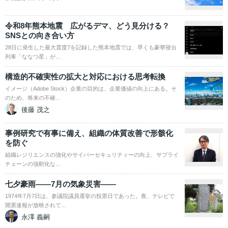
令和8年熊本地震 広がるデマ、どう見分ける？
SNSとの向き合い方
28日に発生した最大震度7を記録した熊本地震では、早くも豪華寝台
列車「ななつ星」が…
構造的不確実性の拡大と対応における思考転換
イメージ（Adobe Stock）企業の目的は、企業価値の向上にある。そ
のため、将来の不確…
後藤 茂之
事例研究で有事に備え、組織の体質改善で形骸化
を防ぐ
組織レジリエンスの強化やサイバーセキュリティーの向上、サプライ
チェーンの強靭化な…
七夕豪雨――7月の気象災害――
1974年7月7日は、参議院議員選挙の投票日であった。夜、テレビで
開票速報が放映されて…
永澤 義嗣