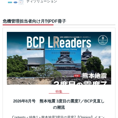
ティソリューション
危機管理担当者向け月刊PDF冊子
特集
2026年8月号 熊本地震 3度目の震度7／BCP見直し
の潮流
Contents＜特集1＞熊本地震3度目の震度7【Opinion】イオン