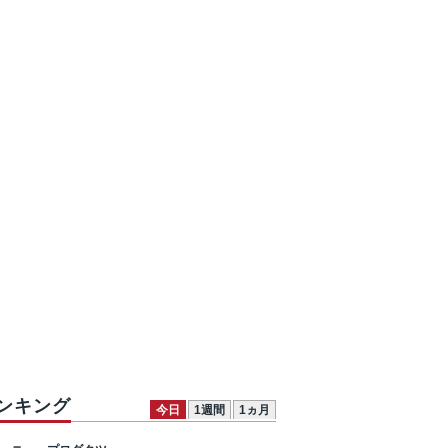
ンキング
今日
1週間
1ヵ月