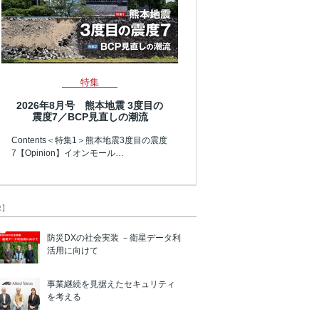
特集
2026年8月号 熊本地震 3度目の
震度7／BCP見直しの潮流
Contents＜特集1＞熊本地震3度目の震度
7【Opinion】イオンモール…
R】
防災DXの社会実装 －衛星データ利
活用に向けて
事業継続を見据えたセキュリティ
を考える