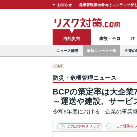
お知らせ
危機管理担当者向けコンテンツがも
自然災害
事故・テロ
I
ニュース解説
最新ニュース一覧
企業の
HOME
防災・危機管理ニュース
BCPの策定率は大企業76
～運送や建設、サービ
令和5年度における「企業の事業