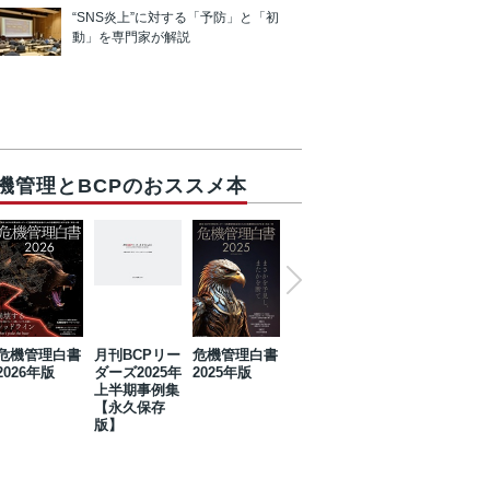
“SNS炎上”に対する「予防」と「初
動」を専門家が解説
機管理とBCPのおススメ本
危機管理白書
月刊BCPリー
危機管理白書
2023年防災・
危機管理白書
2026年版
ダーズ2025年
2025年版
BCP・リスク
2024年版
上半期事例集
マネジメント
【永久保存
事例集【永久
版】
保存版】