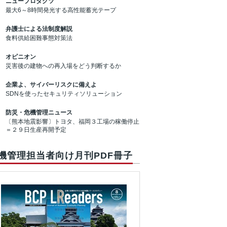
ニュープロダクツ
最大6～8時間発光する高性能蓄光テープ
弁護士による法制度解説
食料供給困難事態対策法
オピニオン
災害後の建物への再入場をどう判断するか
企業よ、サイバーリスクに備えよ
SDNを使ったセキュリティソリューション
防災・危機管理ニュース
〔熊本地震影響〕トヨタ、福岡３工場の稼働停止
＝２９日生産再開予定
機管理担当者向け月刊PDF冊子