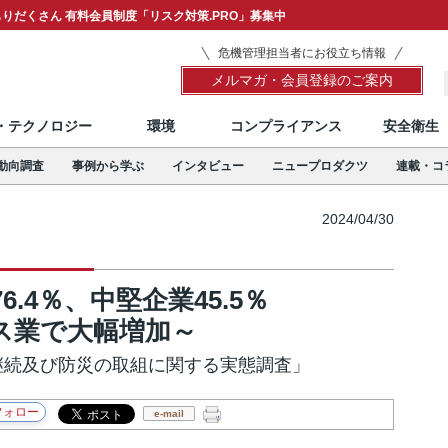
りだくさん 有料会員制度「リスク対策.PRO」募集中
危機管理担当者にお役立ち情報
メルマガ・会員登録のご案内
T・テクノロジー
環境
コンプライアンス
安全衛生
動向調査
事例から学ぶ
インタビュー
ニュープロダクツ
連載・コ
2024/04/30
.4％、中堅企業45.5％
ス業で大幅増加～
継続及び防災の取組に関する実態調査」
e-mail