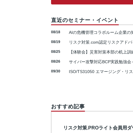
直近のセミナー・イベント
08/18
AIの危機管理コラボルーム企業
08/19
リスク対策.com認定リスクアドバ
08/25
【体験会】災害対策本部の机上訓
08/26
サイバー攻撃対応BCP実践勉強会～N
09/30
ISO/TS31050 エマージング・リ
おすすめ記事
リスク対策.PROライト会員用