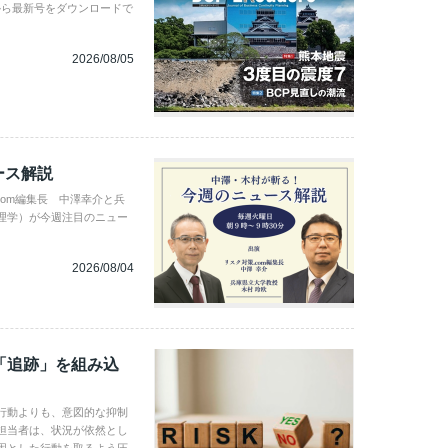
から最新号をダウンロードで
2026/08/05
ース解説
com編集長 中澤幸介と兵
理学）が今週注目のニュー
2026/08/04
「追跡」を組み込
行動よりも、意図的な抑制
担当者は、状況が依然とし
固とした行動を取るよう圧