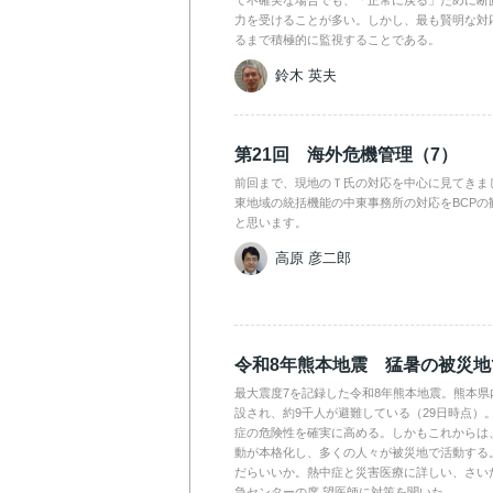
力を受けることが多い。しかし、最も賢明な対
るまで積極的に監視することである。
鈴木 英夫
第21回 海外危機管理（7）
前回まで、現地のＴ氏の対応を中心に見てきま
東地域の統括機能の中東事務所の対応をBCPの
と思います。
高原 彦二郎
令和8年熊本地震 猛暑の被災
最大震度7を記録した令和8年熊本地震。熊本県
設され、約9千人が避難している（29日時点）
症の危険性を確実に高める。しかもこれからは
動が本格化し、多くの人々が被災地で活動する
だらいいか。熱中症と災害医療に詳しい、さい
急センターの席 望医師に対策を聞いた。