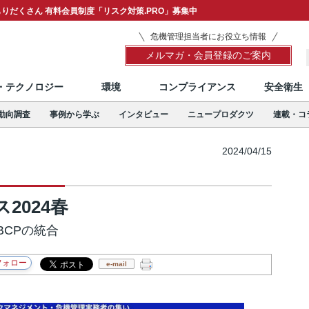
りだくさん 有料会員制度「リスク対策.PRO」募集中
危機管理担当者にお役立ち情報
メルマガ・会員登録のご案内
T・テクノロジー
環境
コンプライアンス
安全衛生
動向調査
事例から学ぶ
インタビュー
ニュープロダクツ
連載・コ
2024/04/15
2024春
CPの統合
e-mail