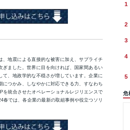
1
2
3
4
は、地震による直接的な被害に加え、サプライチ
次ぎました。世界に目を向ければ、国家間あるい
して、地政学的な不穏さが増しています。企業に
5
期につかみ、しなやかに対応できる力、すなわち
CPを統合させたオペレーショナルレジリエンスで
危
24春では、各企業の最新の取組事例や役立つソリ