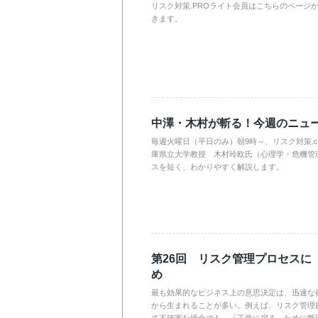
リスク対策.PROライト会員はこちらのページ
きます。
中澤・木村が斬る！今週のニュ
毎週火曜日（平日のみ）朝9時～、リスク対策.
庫県立大学教授 木村玲欧氏（心理学・危機管
スを短く、わかりやすく解説します。
第26回 リスク管理プロセスに
め
最も効果的なビジネス上の意思決定は、迅速な
から生まれることが多い。例えば、リスク管理
て不確実な場合でも、「正常に戻る」ために断