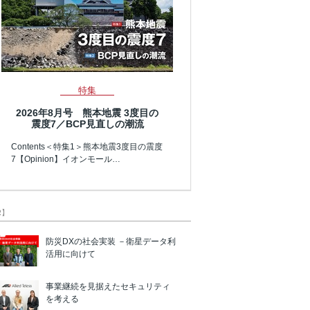
特集
2026年8月号 熊本地震 3度目の
震度7／BCP見直しの潮流
Contents＜特集1＞熊本地震3度目の震度
7【Opinion】イオンモール…
R】
防災DXの社会実装 －衛星データ利
活用に向けて
事業継続を見据えたセキュリティ
を考える