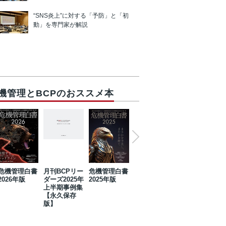
“SNS炎上”に対する「予防」と「初
動」を専門家が解説
機管理とBCPのおススメ本
危機管理白書
月刊BCPリー
危機管理白書
2023年防災・
危機管理白書
2026年版
ダーズ2025年
2025年版
BCP・リスク
2024年版
上半期事例集
マネジメント
【永久保存
事例集【永久
版】
保存版】