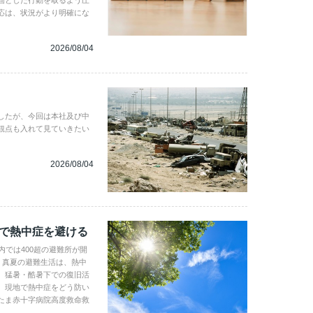
応は、状況がより明確にな
2026/08/04
したが、今回は本社及び中
観点も入れて見ていきたい
2026/08/04
地で熱中症を避ける
内では400超の避難所が開
。真夏の避難生活は、熱中
、猛暑・酷暑下での復旧活
。現地で熱中症をどう防い
たま赤十字病院高度救命救