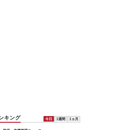
ンキング
今日
1週間
1ヵ月