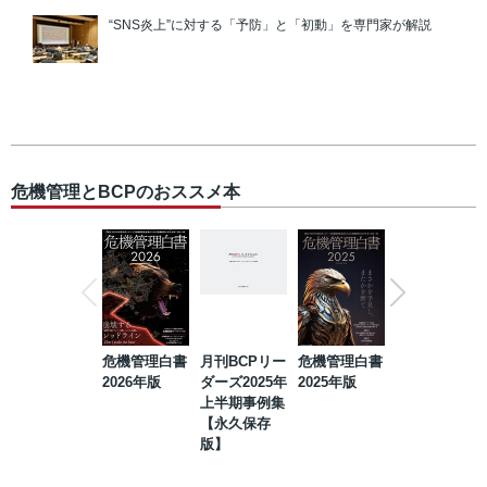
“SNS炎上”に対する「予防」と「初動」を専門家が解説
危機管理とBCPのおススメ本
危機管理白書
月刊BCPリー
危機管理白書
2023年防災・
2026年版
ダーズ2025年
2025年版
BCP・リスク
上半期事例集
マネジメント
【永久保存
事例集【永久
版】
保存版】