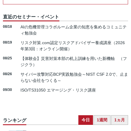
直近のセミナー・イベント
08/18
AIの危機管理コラボルーム企業の知恵を集めるコミュニテ
ィ勉強会
08/19
リスク対策.com認定リスクアドバイザー養成講座（2026
年第3回：オンライン開催）
08/25
【体験会】災害対策本部の机上訓練を用いた新機軸 （フ
ジクラ）
08/26
サイバー攻撃対応BCP実践勉強会～NIST CSF 2.0で、止ま
らない会社をつくる～
09/30
ISO/TS31050 エマージング・リスク講座
今日
1週間
1ヵ月
ランキング