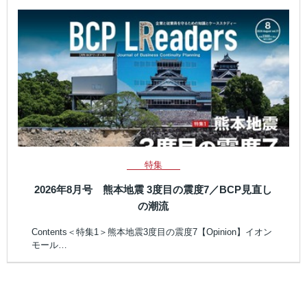
特集
2026年8月号 熊本地震 3度目の震度7／BCP見直し
の潮流
Contents＜特集1＞熊本地震3度目の震度7【Opinion】イオン
モール…