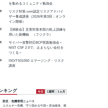
を集めるコミュニティ勉強会
19
リスク対策.com認定リスクアドバイ
ザー養成講座（2026年第3回：オンラ
イン開催）
25
【体験会】災害対策本部の机上訓練を
用いた新機軸 （フジクラ）
26
サイバー攻撃対応BCP実践勉強会～
NIST CSF 2.0で、止まらない会社を
つくる～
30
ISO/TS31050 エマージング・リスク
講座
ンキング
今日
1週間
1ヵ月
防災・危機管理ニュース
エネルギー危機、守り固める中国＝原油確保、燃