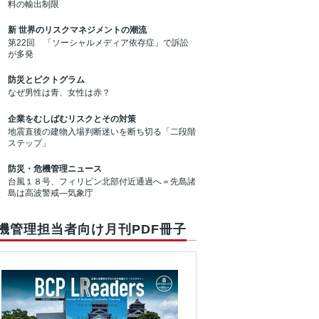
料の輸出制限
新 世界のリスクマネジメントの潮流
第22回 「ソーシャルメディア依存症」で訴訟
が多発
防災とピクトグラム
なぜ男性は青、女性は赤？
企業をむしばむリスクとその対策
地震直後の建物入場判断迷いを断ち切る「二段階
ステップ」
防災・危機管理ニュース
台風１８号、フィリピン北部付近通過へ＝先島諸
島は高波警戒―気象庁
機管理担当者向け月刊PDF冊子