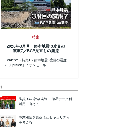
特集
2026年8月号 熊本地震 3度目の
震度7／BCP見直しの潮流
Contents＜特集1＞熊本地震3度目の震度
7【Opinion】イオンモール…
R】
防災DXの社会実装 －衛星データ利
活用に向けて
事業継続を見据えたセキュリティ
を考える