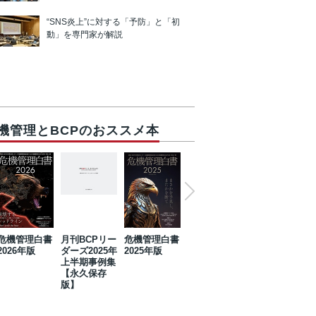
“SNS炎上”に対する「予防」と「初
動」を専門家が解説
機管理とBCPのおススメ本
危機管理白書
月刊BCPリー
危機管理白書
2023年防災・
危機管理白書
2026年版
ダーズ2025年
2025年版
BCP・リスク
2024年版
上半期事例集
マネジメント
【永久保存
事例集【永久
版】
保存版】