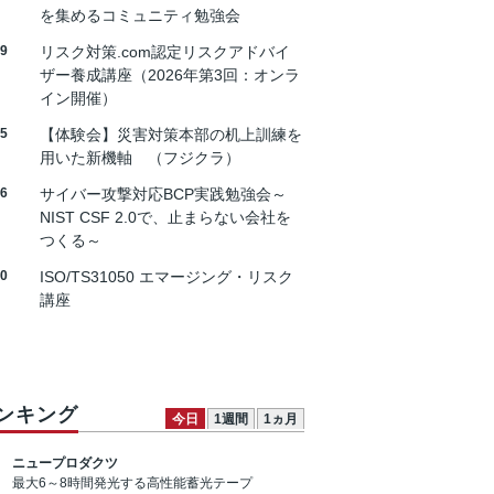
を集めるコミュニティ勉強会
19
リスク対策.com認定リスクアドバイ
ザー養成講座（2026年第3回：オンラ
イン開催）
25
【体験会】災害対策本部の机上訓練を
用いた新機軸 （フジクラ）
26
サイバー攻撃対応BCP実践勉強会～
NIST CSF 2.0で、止まらない会社を
つくる～
30
ISO/TS31050 エマージング・リスク
講座
ンキング
今日
1週間
1ヵ月
ニュープロダクツ
最大6～8時間発光する高性能蓄光テープ