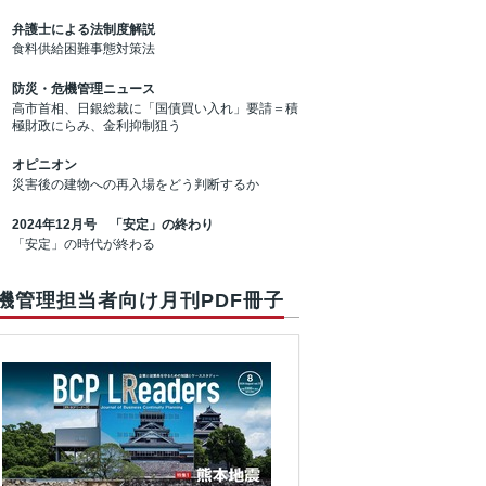
弁護士による法制度解説
食料供給困難事態対策法
防災・危機管理ニュース
高市首相、日銀総裁に「国債買い入れ」要請＝積
極財政にらみ、金利抑制狙う
オピニオン
災害後の建物への再入場をどう判断するか
2024年12月号 「安定」の終わり
「安定」の時代が終わる
機管理担当者向け月刊PDF冊子