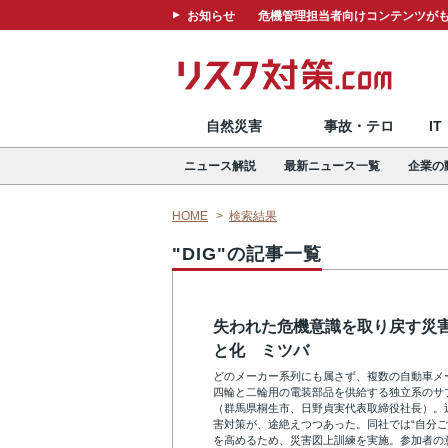
お知らせ
危機管理担当者向けコンテンツがも
自然災害
事故・テロ
I
ニュース解説
最新ニュース一覧
企業の
HOME
検索結果
"DIG"の記事一覧
失われた危機意識を取り戻す災
と化 ミツバ
どのメーカー系列にも属さず、複数の自動車メ
四輪と二輪用の電装部品を供給する独立系のサ
（群馬県桐生市、日野貞実代表取締役社長）。
害対策が、途絶えつつあった。同社では“自分ご
を高めるため、災害図上訓練を実施。参加者の