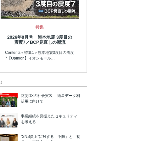
特集
2026年8月号 熊本地震 3度目の
震度7／BCP見直しの潮流
Contents＜特集1＞熊本地震3度目の震度
7【Opinion】イオンモール…
R】
防災DXの社会実装 －衛星データ利
活用に向けて
事業継続を見据えたセキュリティ
を考える
“SNS炎上”に対する「予防」と「初