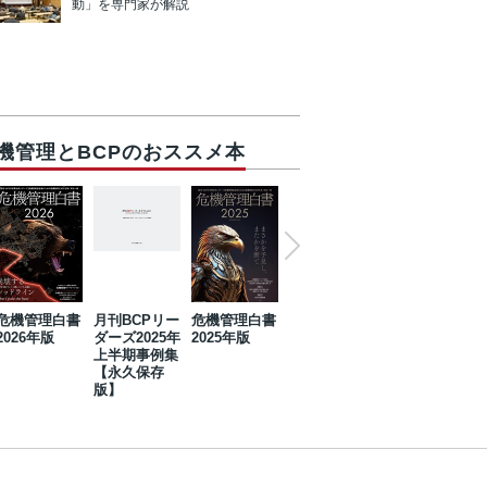
動」を専門家が解説
機管理とBCPのおススメ本
危機管理白書
月刊BCPリー
危機管理白書
2023年防災・
危機管理白書
2026年版
ダーズ2025年
2025年版
BCP・リスク
2024年版
上半期事例集
マネジメント
【永久保存
事例集【永久
版】
保存版】