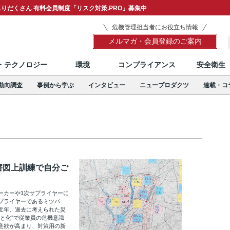
りだくさん 有料会員制度「リスク対策.PRO」募集中
危機管理担当者にお役立ち情報
メルマガ・会員登録のご案内
T・テクノロジー
環境
コンプライアンス
安全衛生
動向調査
事例から学ぶ
インタビュー
ニュープロダクツ
連載・コ
害図上訓練で自分ご
ーカーや1次サプライヤーに
プライヤーであるミツバ
近年、過去に考えられた災
と化”で従業員の危機意識
意欲が高まり、対策用の新