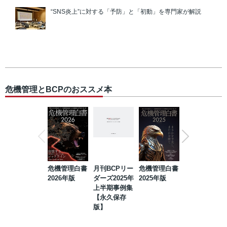
“SNS炎上”に対する「予防」と「初動」を専門家が解説
危機管理とBCPのおススメ本
危機管理白書
月刊BCPリー
危機管理白書
2023年防災・
2026年版
ダーズ2025年
2025年版
BCP・リスク
上半期事例集
マネジメント
【永久保存
事例集【永久
版】
保存版】