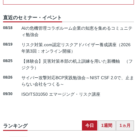
直近のセミナー・イベント
08/18
AIの危機管理コラボルーム企業の知恵を集めるコミュニテ
ィ勉強会
08/19
リスク対策.com認定リスクアドバイザー養成講座（2026
年第3回：オンライン開催）
08/25
【体験会】災害対策本部の机上訓練を用いた新機軸 （フ
ジクラ）
08/26
サイバー攻撃対応BCP実践勉強会～NIST CSF 2.0で、止ま
らない会社をつくる～
09/30
ISO/TS31050 エマージング・リスク講座
今日
1週間
1ヵ月
ランキング