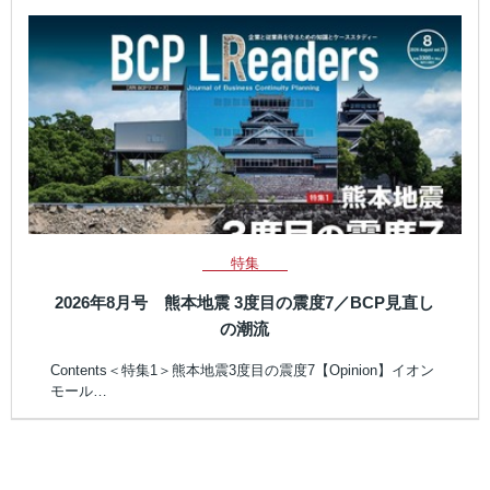
特集
2026年8月号 熊本地震 3度目の震度7／BCP見直し
の潮流
Contents＜特集1＞熊本地震3度目の震度7【Opinion】イオン
モール…