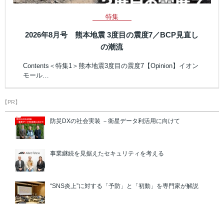
特集
2026年8月号 熊本地震 3度目の震度7／BCP見直し
の潮流
Contents＜特集1＞熊本地震3度目の震度7【Opinion】イオン
モール…
【PR】
防災DXの社会実装 －衛星データ利活用に向けて
事業継続を見据えたセキュリティを考える
“SNS炎上”に対する「予防」と「初動」を専門家が解説