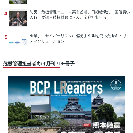
防災・危機管理ニュース
高市首相、日銀総裁に「国債買い
4
入れ」要請＝積極財政にらみ、金利抑制狙う
企業よ、サイバーリスクに備えよ
SDNを使ったセキュリ
5
ティソリューション
危機管理担当者向け月刊PDF冊子