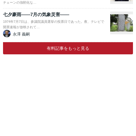
チェーンの強靭化な…
七夕豪雨――7月の気象災害――
1974年7月7日は、参議院議員選挙の投票日であった。夜、テレビで
開票速報が放映されて…
永澤 義嗣
有料記事をもっと見る