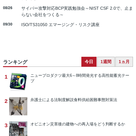
08/26
サイバー攻撃対応BCP実践勉強会～NIST CSF 2.0で、止ま
らない会社をつくる～
09/30
ISO/TS31050 エマージング・リスク講座
今日
1週間
1ヵ月
ランキング
ニュープロダクツ
最大6～8時間発光する高性能蓄光テー
1
プ
弁護士による法制度解説
食料供給困難事態対策法
2
オピニオン
災害後の建物への再入場をどう判断するか
3