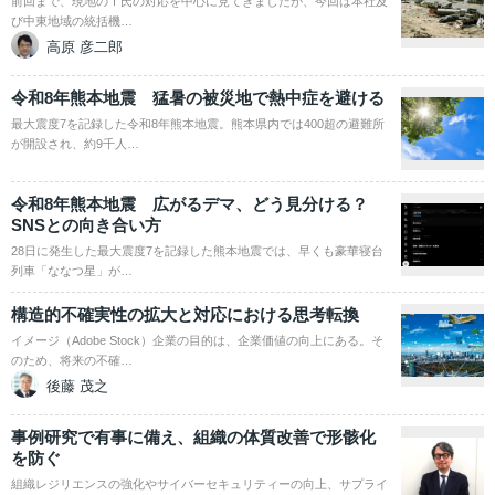
前回まで、現地のＴ氏の対応を中心に見てきましたが、今回は本社及
び中東地域の統括機…
高原 彦二郎
令和8年熊本地震 猛暑の被災地で熱中症を避ける
最大震度7を記録した令和8年熊本地震。熊本県内では400超の避難所
が開設され、約9千人…
令和8年熊本地震 広がるデマ、どう見分ける？
SNSとの向き合い方
28日に発生した最大震度7を記録した熊本地震では、早くも豪華寝台
列車「ななつ星」が…
構造的不確実性の拡大と対応における思考転換
イメージ（Adobe Stock）企業の目的は、企業価値の向上にある。そ
のため、将来の不確…
後藤 茂之
事例研究で有事に備え、組織の体質改善で形骸化
を防ぐ
組織レジリエンスの強化やサイバーセキュリティーの向上、サプライ