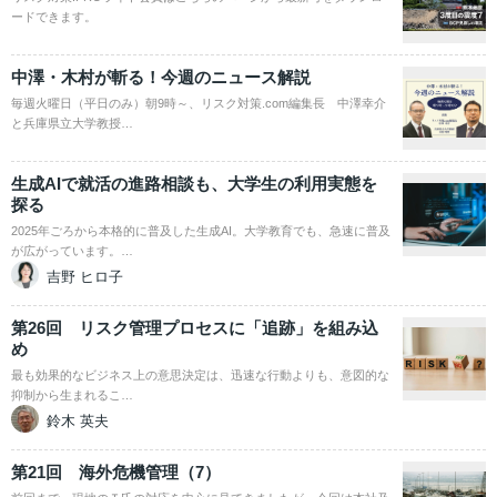
ードできます。
中澤・木村が斬る！今週のニュース解説
毎週火曜日（平日のみ）朝9時～、リスク対策.com編集長 中澤幸介
と兵庫県立大学教授…
生成AIで就活の進路相談も、大学生の利用実態を
探る
2025年ごろから本格的に普及した生成AI。大学教育でも、急速に普及
が広がっています。…
吉野 ヒロ子
第26回 リスク管理プロセスに「追跡」を組み込
め
最も効果的なビジネス上の意思決定は、迅速な行動よりも、意図的な
抑制から生まれるこ…
鈴木 英夫
第21回 海外危機管理（7）