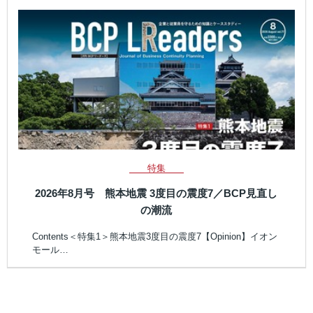
特集
2026年8月号 熊本地震 3度目の震度7／BCP見直し
の潮流
Contents＜特集1＞熊本地震3度目の震度7【Opinion】イオン
モール…