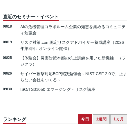
直近のセミナー・イベント
08/18
AIの危機管理コラボルーム企業の知恵を集めるコミュニテ
ィ勉強会
08/19
リスク対策.com認定リスクアドバイザー養成講座（2026
年第3回：オンライン開催）
08/25
【体験会】災害対策本部の机上訓練を用いた新機軸 （フ
ジクラ）
08/26
サイバー攻撃対応BCP実践勉強会～NIST CSF 2.0で、止ま
らない会社をつくる～
09/30
ISO/TS31050 エマージング・リスク講座
今日
1週間
1ヵ月
ランキング