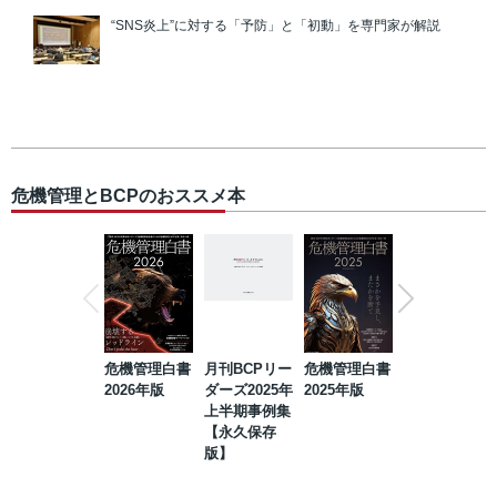
“SNS炎上”に対する「予防」と「初動」を専門家が解説
危機管理とBCPのおススメ本
危機管理白書
月刊BCPリー
危機管理白書
2023年防災・
2026年版
ダーズ2025年
2025年版
BCP・リスク
上半期事例集
マネジメント
【永久保存
事例集【永久
版】
保存版】