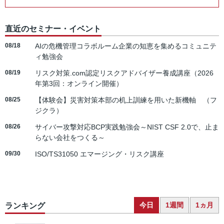
直近のセミナー・イベント
08/18
AIの危機管理コラボルーム企業の知恵を集めるコミュニテ
ィ勉強会
08/19
リスク対策.com認定リスクアドバイザー養成講座（2026
年第3回：オンライン開催）
08/25
【体験会】災害対策本部の机上訓練を用いた新機軸 （フ
ジクラ）
08/26
サイバー攻撃対応BCP実践勉強会～NIST CSF 2.0で、止ま
らない会社をつくる～
09/30
ISO/TS31050 エマージング・リスク講座
今日
1週間
1ヵ月
ランキング