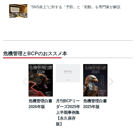
“SNS炎上”に対する「予防」と「初動」を専門家が解説
危機管理とBCPのおススメ本
危機管理白書
月刊BCPリー
危機管理白書
2023年防災・
2026年版
ダーズ2025年
2025年版
BCP・リスク
上半期事例集
マネジメント
【永久保存
事例集【永久
版】
保存版】