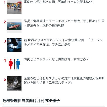
事例から学ぶ
都水道局、五輪向けテロ対策本格化
1
防災・危機管理ニュース
エネルギー危機、守り固める中国
2
＝原油確保、燃料の輸出制限
新 世界のリスクマネジメントの潮流
第22回 「ソーシャ
3
ルメディア依存症」で訴訟が多発
防災とピクトグラム
なぜ男性は青、女性は赤？
4
企業をむしばむリスクとその対策
地震直後の建物入場判断
5
迷いを断ち切る「二段階ステップ」
危機管理担当者向け月刊PDF冊子