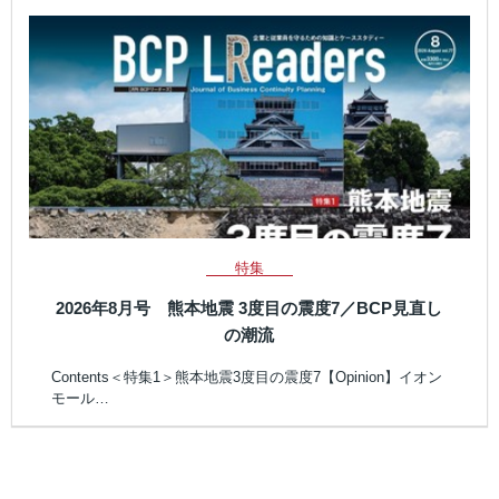
特集
2026年8月号 熊本地震 3度目の震度7／BCP見直し
の潮流
Contents＜特集1＞熊本地震3度目の震度7【Opinion】イオン
モール…