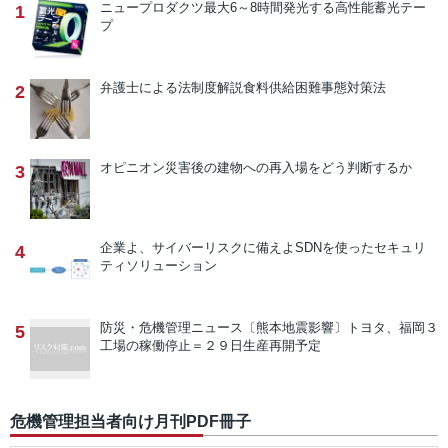
ニュープロダクツ
最大6～8時間発光する高性能蓄光テー
1
プ
弁護士による法制度解説
食料供給困難事態対策法
2
オピニオン
災害後の建物への再入場をどう判断するか
3
企業よ、サイバーリスクに備えよ
SDNを使ったセキュリ
4
ティソリューション
防災・危機管理ニュース
〔熊本地震影響〕トヨタ、福岡３
5
工場の稼働停止＝２９日生産再開予定
危機管理担当者向け月刊PDF冊子