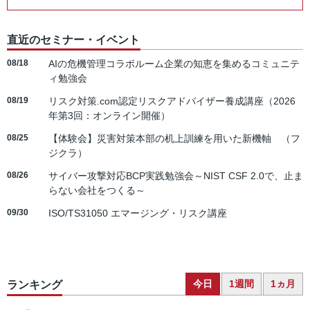
直近のセミナー・イベント
08/18
AIの危機管理コラボルーム企業の知恵を集めるコミュニテ
ィ勉強会
08/19
リスク対策.com認定リスクアドバイザー養成講座（2026
年第3回：オンライン開催）
08/25
【体験会】災害対策本部の机上訓練を用いた新機軸 （フ
ジクラ）
08/26
サイバー攻撃対応BCP実践勉強会～NIST CSF 2.0で、止ま
らない会社をつくる～
09/30
ISO/TS31050 エマージング・リスク講座
今日
1週間
1ヵ月
ランキング