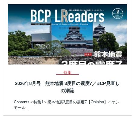
特集
2026年8月号 熊本地震 3度目の震度7／BCP見直し
の潮流
Contents＜特集1＞熊本地震3度目の震度7【Opinion】イオン
モール…