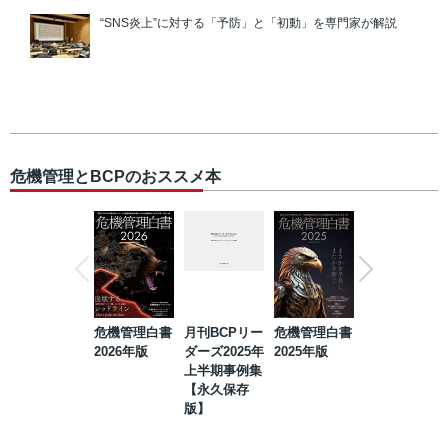
“SNS炎上”に対する「予防」と「初動」を専門家が解説
危機管理とBCPのおススメ本
危機管理白書
月刊BCPリー
危機管理白書
2023年防災・
2026年版
ダーズ2025年
2025年版
BCP・リスク
上半期事例集
マネジメント
【永久保存
事例集【永久
版】
保存版】