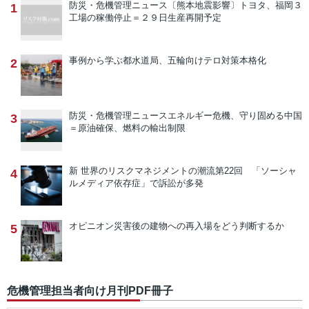
防災・危機管理ニュース
〔熊本地震影響〕トヨタ、福岡３
1
工場の稼働停止＝２９日生産再開予定
事例から学ぶ
都水道局、五輪向けテロ対策本格化
2
防災・危機管理ニュース
エネルギー危機、守り固める中国
3
＝原油確保、燃料の輸出制限
新 世界のリスクマネジメントの潮流
第22回 「ソーシャ
4
ルメディア依存症」で訴訟が多発
オピニオン
災害後の建物への再入場をどう判断するか
5
危機管理担当者向け月刊PDF冊子