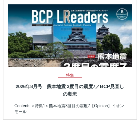
特集
2026年8月号 熊本地震 3度目の震度7／BCP見直し
の潮流
Contents＜特集1＞熊本地震3度目の震度7【Opinion】イオン
モール…