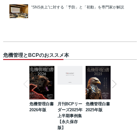
“SNS炎上”に対する「予防」と「初動」を専門家が解説
危機管理とBCPのおススメ本
危機管理白書
月刊BCPリー
危機管理白書
2023年防災・
2026年版
ダーズ2025年
2025年版
BCP・リスク
上半期事例集
マネジメント
【永久保存
事例集【永久
版】
保存版】