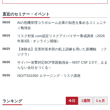
直近のセミナー・イベント
08/18
AIの危機管理コラボルーム企業の知恵を集めるコミュニテ
ィ勉強会
08/19
リスク対策.com認定リスクアドバイザー養成講座（2026
年第3回：オンライン開催）
08/25
【体験会】災害対策本部の机上訓練を用いた新機軸 （フ
ジクラ）
08/26
サイバー攻撃対応BCP実践勉強会～NIST CSF 2.0で、止ま
らない会社をつくる～
09/30
ISO/TS31050 エマージング・リスク講座
今日
1週間
1ヵ月
ランキング